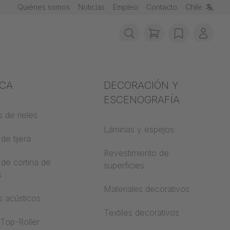
Quiénes somos
Noticias
Empleo
Contacto
Chile
items in cart, vie
wishlist
Mi cu
ción contra
ICA
Acústica
DECORACIÓN Y
ios
ESCENOGRAFÍA
 de rieles
Auditorio
de materiales
Láminas y espejos
de tijera
Mundos de
trucción
aprendizaje
Revestimiento de
 de cortina de
 CS
superficies
s
Oficina de espacio
abierto
Materiales decorativos
s acústicos
Arquitectura
Textiles decorativos
 Top-Roller