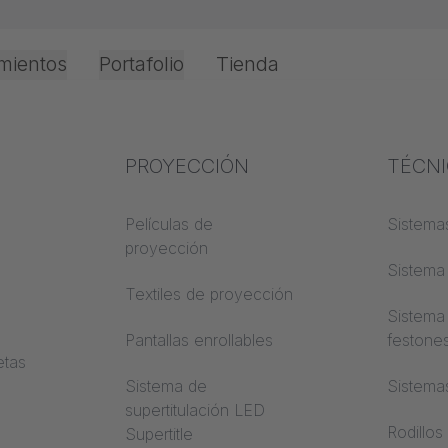
mientos
Portafolio
Tienda
Oficina e Interior
Experiencia en el
PROYECCIÓN
Protec
TÉCN
o
 y
sector
incend
Películas de
Sistemas
proyección
Conocimientos textiles
Clases 
Sistema 
de cons
Textiles de proyección
Conocimientos
Sistema
acústicos
Trevira
Pantallas enrollables
festone
etas
Conocimientos de
Sistema de
Sistema
proyección
supertitulación LED
Rodillos
Supertitle
a