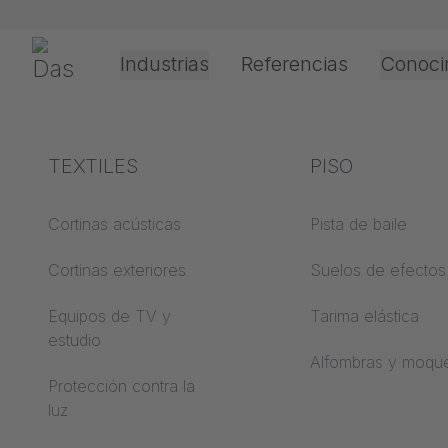
Saltar navegación
Gerriets
Industrias
Referencias
Conoci
Teatro y cultura
Explicación de los
TEXTILES
Eventos y
Técnicas de
PISO
términos
entretenimient
procesamiento
aplicación
Cortinas acústicas
Pista de baile
ABC de acústica
Cortinas exteriores
Suelos de efectos
Tipos de
ABC de suelos
accionamiento
Equipos de TV y
Tarima elástica
estudio
ABC de películas de
Procesamiento de
Alfombras y moqu
proyección
películas de
Protección contra la
proyección
luz
ABC de textiles de
proyección
Tipos de cable guí