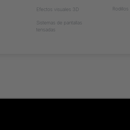
Rodillos
Efectos visuales 3D
il
Sistemas de pantallas
tensadas