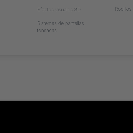
Rodillos
Efectos visuales 3D
il
Sistemas de pantallas
tensadas