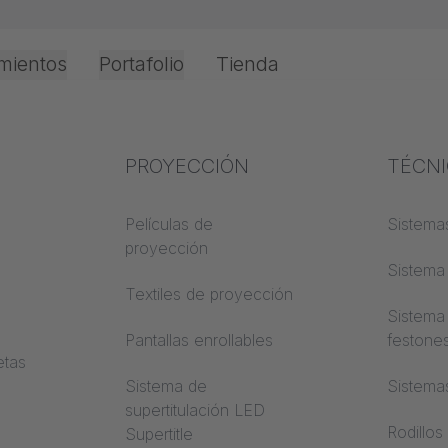
mientos
Portafolio
Tienda
Oficina e Interior
Experiencia en el
PROYECCIÓN
Protec
TÉCN
o
 y
sector
incend
Películas de
Sistemas
proyección
Conocimientos textiles
Clases 
Sistema 
de cons
Textiles de proyección
Conocimientos
Sistema
acústicos
Trevira
Pantallas enrollables
festone
etas
Conocimientos de
Sistema de
Sistema
proyección
supertitulación LED
Rodillos
Supertitle
a