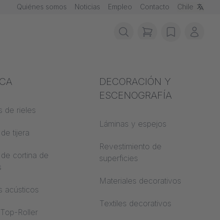
Quiénes somos
Noticias
Empleo
Contacto
Chile
items in cart, vie
wishlist
Mi cu
ción contra
ICA
Acústica
DECORACIÓN Y
ios
ESCENOGRAFÍA
 de rieles
Auditorio
de materiales
Láminas y espejos
de tijera
Mundos de
trucción
aprendizaje
Revestimiento de
 de cortina de
 CS
superficies
s
Oficina de espacio
abierto
Materiales decorativos
s acústicos
Arquitectura
Textiles decorativos
 Top-Roller