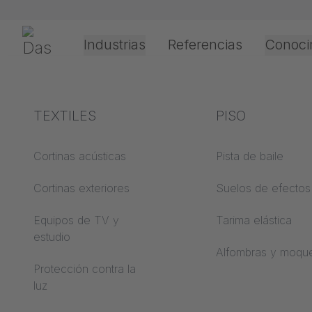
Saltar navegación
Gerriets
Industrias
Referencias
Conoci
Teatro y cultura
Explicación de los
TEXTILES
Eventos y
Técnicas de
PISO
términos
entretenimient
procesamiento
aplicación
Cortinas acústicas
Pista de baile
ABC de acústica
Cortinas exteriores
Suelos de efectos
Tipos de
ABC de suelos
accionamiento
Equipos de TV y
Tarima elástica
estudio
ABC de películas de
Procesamiento de
Alfombras y moqu
proyección
películas de
Protección contra la
proyección
luz
ABC de textiles de
proyección
Tipos de cable guí