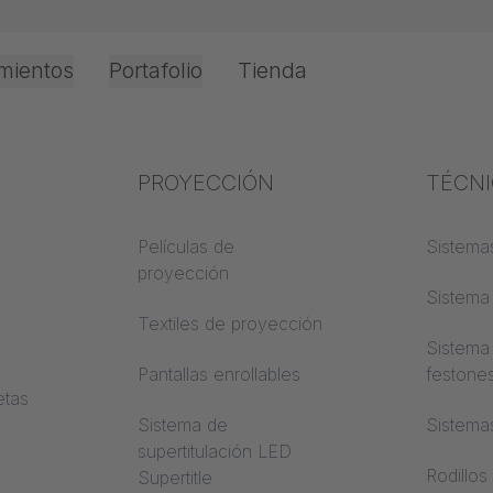
mientos
Portafolio
Tienda
Oficina e Interior
Experiencia en el
PROYECCIÓN
Protec
TÉCN
o
 y
sector
incend
Películas de
Sistemas
proyección
Conocimientos textiles
Clases 
Sistema 
de cons
Textiles de proyección
Conocimientos
Sistema
acústicos
Trevira
Pantallas enrollables
festone
etas
Conocimientos de
Sistema de
Sistema
proyección
supertitulación LED
Rodillos
Supertitle
a