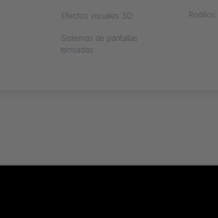
Rodillos
Efectos visuales 3D
il
Sistemas de pantallas
tensadas