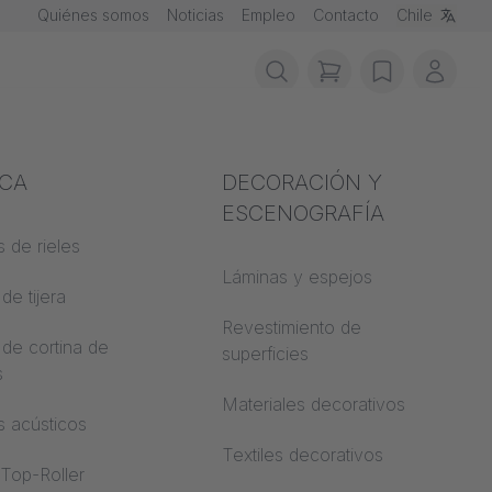
Quiénes somos
Noticias
Empleo
Contacto
Chile
items in cart, vie
wishlist
Mi cu
ción contra
ICA
Acústica
DECORACIÓN Y
ios
ESCENOGRAFÍA
 de rieles
Auditorio
de materiales
Láminas y espejos
de tijera
Mundos de
trucción
aprendizaje
Revestimiento de
 de cortina de
 CS
superficies
s
Oficina de espacio
abierto
Materiales decorativos
s acústicos
Arquitectura
Textiles decorativos
 Top-Roller