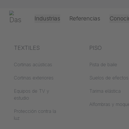
Saltar navegación
Gerriets
Industrias
Referencias
Conoci
Shop
Textiles escénicos
Textiles para eventos y textiles
Teatro y cultura
Explicación de los
TEXTILES
Eventos y
Técnicas de
PISO
términos
entretenimient
procesamiento
aplicación
Cortinas acústicas
Pista de baile
ABC de acústica
Cortinas exteriores
Suelos de efectos
Tipos de
ABC de suelos
accionamiento
Equipos de TV y
Tarima elástica
estudio
ABC de películas de
Procesamiento de
Alfombras y moqu
proyección
películas de
Protección contra la
proyección
luz
ABC de textiles de
proyección
Tipos de cable guí