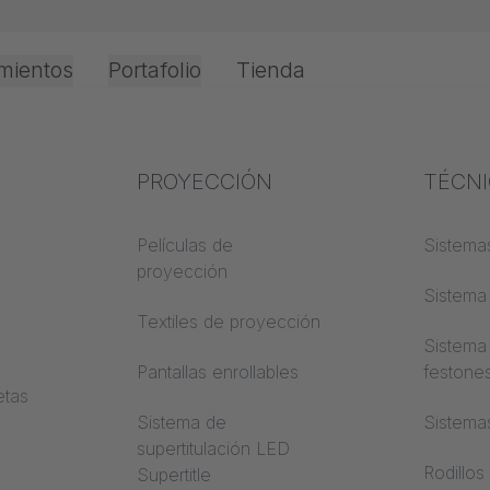
mientos
Portafolio
Tienda
 metalizados
Oficina e Interior
Experiencia en el
PROYECCIÓN
Protec
TÉCN
o
 y
sector
incend
Películas de
Sistemas
proyección
Conocimientos textiles
Clases 
Sistema 
de cons
Textiles de proyección
Conocimientos
Sistema
acústicos
Trevira
Pantallas enrollables
festone
etas
Conocimientos de
Sistema de
Sistema
proyección
supertitulación LED
Rodillos
Supertitle
a