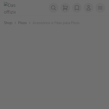
Pular navegação
Gerriets
items in cart, view b
wishlist
A minha 
Abr
Shop
Pisos
Acessórios e Fitas para Pisos