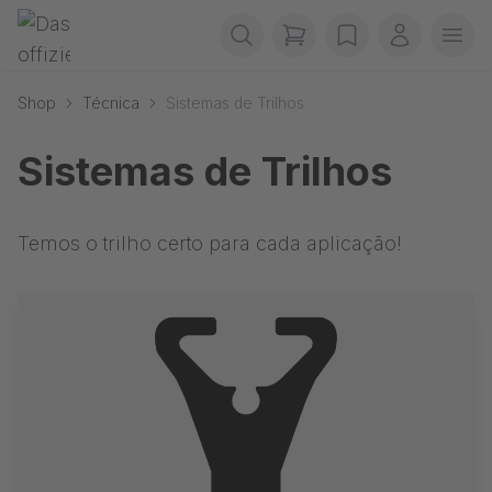
Pular navegação
Gerriets
items in cart, view b
wishlist
A minha 
Abr
Shop
Técnica
Sistemas de Trilhos
Sistemas de Trilhos
Temos o trilho certo para cada aplicação!