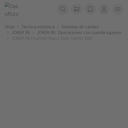
Saltar navegación
Gerriets
items in cart, view b
wishlist
Mi cuenta
Abr
Shop
Técnica escénica
Sistemas de carriles
JOKER 95
JOKER 95: Operaciones con cuerda superior
JOKER 95 Fourfold Heavy Duty Carrier 260