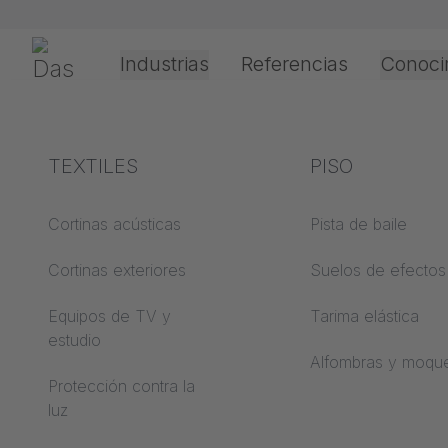
Saltar navegación
Gerriets
Industrias
Referencias
Conoci
Teatro y cultura
Explicación de los
TEXTILES
Eventos y
Técnicas de
PISO
términos
entretenimient
procesamiento
aplicación
Cortinas acústicas
Pista de baile
ABC de acústica
Cortinas exteriores
Suelos de efectos
Tipos de
ABC de suelos
accionamiento
Equipos de TV y
Tarima elástica
estudio
ABC de películas de
Procesamiento de
Alfombras y moqu
proyección
películas de
Protección contra la
proyección
luz
ABC de textiles de
proyección
Tipos de cable guí