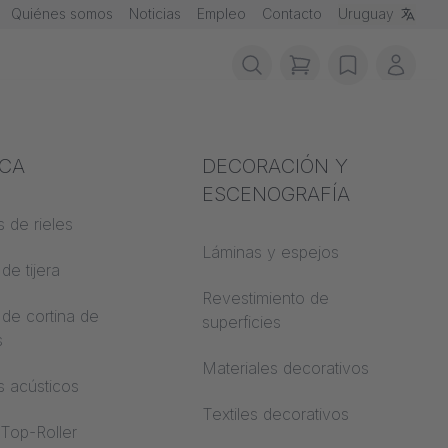
Quiénes somos
Noticias
Empleo
Contacto
Uruguay
items in cart, vie
wishlist
Mi cu
ción contra
ICA
Acústica
DECORACIÓN Y
ios
ESCENOGRAFÍA
 de rieles
Auditorio
de materiales
Láminas y espejos
de tijera
Mundos de
trucción
aprendizaje
Revestimiento de
 de cortina de
 CS
superficies
s
Oficina de espacio
abierto
Materiales decorativos
s acústicos
Arquitectura
Textiles decorativos
 Top-Roller