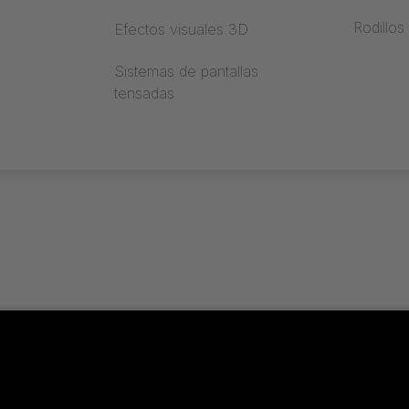
Rodillos
Efectos visuales 3D
il
Sistemas de pantallas
tensadas