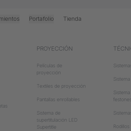
mientos
Portafolio
Tienda
Oficina e Interior
Experiencia en el
PROYECCIÓN
Protec
TÉCN
o
 y
sector
incend
Películas de
Sistemas
proyección
Conocimientos textiles
Clases 
Sistema 
de cons
Textiles de proyección
Conocimientos
Sistema
acústicos
Trevira
Pantallas enrollables
festone
etas
Conocimientos de
Sistema de
Sistema
proyección
supertitulación LED
Rodillos
Supertitle
a