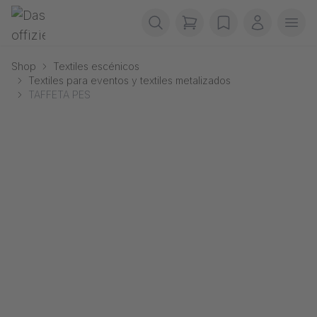
Saltar navegación
Gerriets
items in cart, view b
wishlist
Mi cuenta
Abr
Shop
Textiles escénicos
Textiles para eventos y textiles metalizados
TAFFETA PES