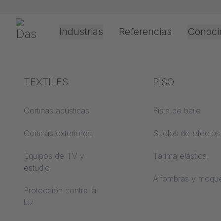
Saltar navegación
Gerriets
Industrias
Referencias
Conoci
Teatro y cultura
Explicación de los
TEXTILES
Eventos y
Técnicas de
PISO
términos
entretenimient
procesamiento
aplicación
Cortinas acústicas
Pista de baile
ABC de acústica
Cortinas exteriores
Suelos de efectos
Tipos de
ABC de suelos
accionamiento
Equipos de TV y
Tarima elástica
estudio
ABC de películas de
Procesamiento de
Alfombras y moqu
proyección
películas de
Protección contra la
proyección
luz
ABC de textiles de
proyección
Tipos de cable guí