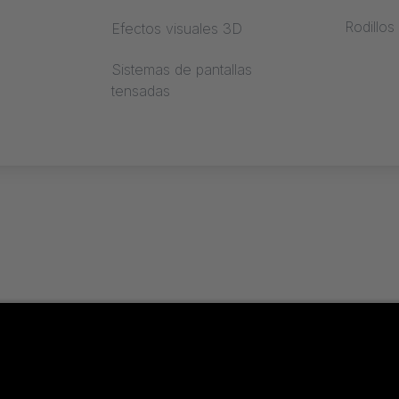
Rodillos
Efectos visuales 3D
il
Sistemas de pantallas
tensadas