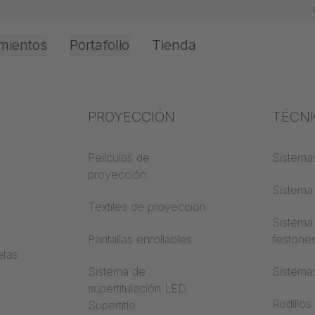
mientos
Portafolio
Tienda
Oficina e Interior
Experiencia en el
PROYECCIÓN
Protec
TÉCN
o
 y
sector
incend
Películas de
Sistemas
proyección
Conocimientos textiles
Clases 
Sistema 
de cons
Textiles de proyección
Conocimientos
Sistema
acústicos
Trevira
Pantallas enrollables
festone
etas
Conocimientos de
Sistema de
Sistema
proyección
supertitulación LED
Rodillos
Supertitle
a