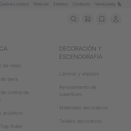
Quiénes somos
Noticias
Empleo
Contacto
Venezuela
items in cart, vie
wishlist
Mi cu
ción contra
ICA
Acústica
DECORACIÓN Y
ios
ESCENOGRAFÍA
 de rieles
Auditorio
de materiales
Láminas y espejos
de tijera
Mundos de
trucción
aprendizaje
Revestimiento de
 de cortina de
 CS
superficies
s
Oficina de espacio
abierto
Materiales decorativos
s acústicos
Arquitectura
Textiles decorativos
 Top-Roller