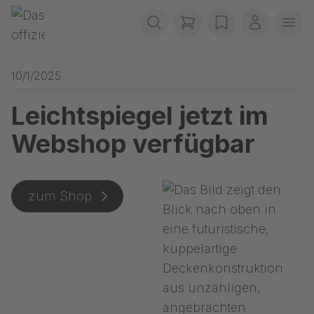
Navigation überspringen
Gerriets
items in cart, view b
wishlist
Mein Kon
Men
10/1/2025
Leichtspiegel jetzt im
Webshop verfügbar
zum Shop