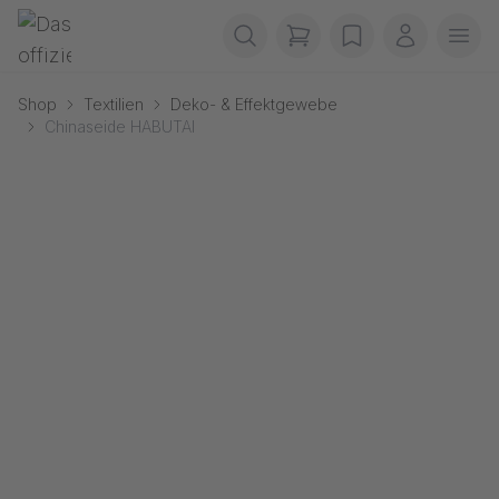
Navigation überspringen
Gerriets
items in cart, view b
wishlist
Mein Kon
Men
Shop
Textilien
Deko- & Effektgewebe
Chinaseide HABUTAI