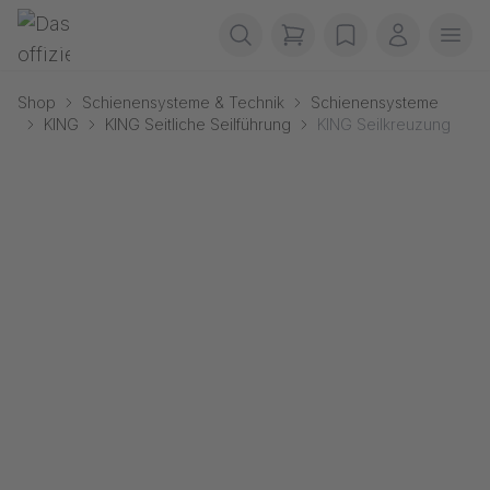
Navigation überspringen
Gerriets
items in cart, view b
wishlist
Mein Kon
Men
Shop
Schienensysteme & Technik
Schienensysteme
KING
KING Seitliche Seilführung
KING Seilkreuzung