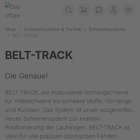
Navigation überspringen
Gerriets
items in cart, view b
wishlist
Mein Kon
Men
Shop
Schienensysteme & Technik
Schienensysteme
BELT-TRACK
BELT-TRACK
Die Genaue!
BELT-TRACK, die motorisierte Vorhangschiene
für mittelschwere bis schwere Stoffe, Vorhänge
und Kulissen. Das System ist unser ausgereiftes,
neues Schienensystem zur exakten
Positionierung der Laufwagen. BELT-TRACK ist
ideal für alle präzisen szenischen Fahrten.