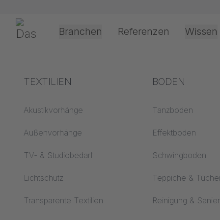
Navigation überspringen
Gerriets
Branchen
Referenzen
Wissen
Shop
Schienensysteme & Technik
Schienensysteme
Theater & Kultur
Begriffserklärungen
TEXTILIEN
Event &
Verarbeitung &
BODEN
Entertainment
Anwendungste
KING
Akustik ABC
Akustikvorhänge
Tanzboden
Antriebsarten
Boden ABC
Außenvorhänge
Effektboden
Projektionsfolienv
Projektionsfolien ABC
TV- & Studiobedarf
Schwingboden
Der Touring-A
Seilführungsarten
Projektionstextilien
Lichtschutz
Teppiche & Tüche
ABC
Textilverarbeitung
KING ist ein vielsei
Transparente Textilien
Reinigung & Sanie
ausbaufähig ist. Da