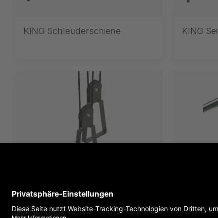
KING Schleuderschiene
KING Sei
KING Manuelle Seiltriebe
KING Bau
Antriebe