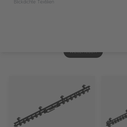
Blickdichte Textilien
Beleuchtungsanlage
schnellen Auf- und 
verfügt über eine of
oder geschraubt und
weiterlesen