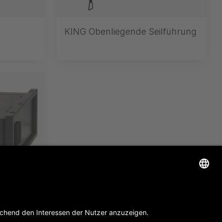
KING Obenliegende Seilführung
 für