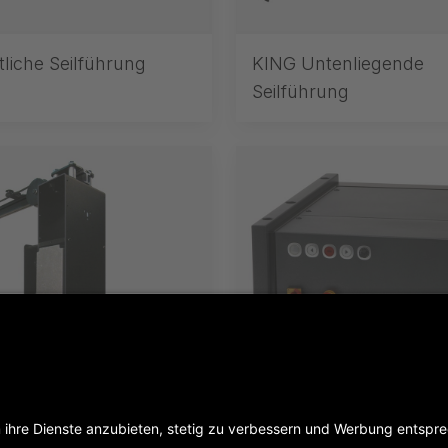
tliche Seilführung
KING Untenliegende
Seilführung
teile für TRAC-DRIVE
G-FRAME Steuerungen
TRAC-DRIVE Antriebe