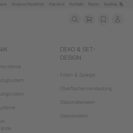
 uns
Ansprechpartner
Karriere
Kontakt
News
Austria
items in cart, vie
wishlist
Mein 
schutz
NIK
Akustik
DEKO & SET-
DESIGN
fklassen
ensysteme
Auditorium
Folien & Spiegel
 CS
nzugsystem
Lernwelten
Oberflächenverkleidung
hangsystem
Open Space Büro
Dekomaterialien
systeme
Architektur
Dekotextilien
 und jederzeit
ler
dwände
lissen und