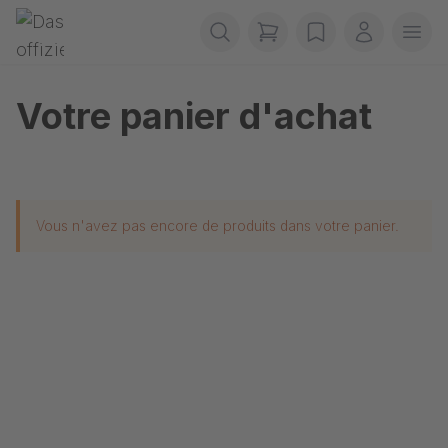
Passer la navigation
Gerriets
items in cart, view b
wishlist
Mon com
Ouvr
Votre panier d'achat
Vous n'avez pas encore de produits dans votre panier.