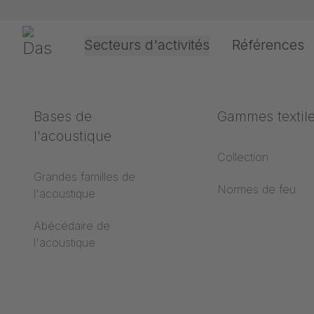
Passer la navigation
Gerriets
Secteurs d'activités
Références
Théâtre & Culture
Définition des termes
Bases de
Événement &
Données techn
Gammes textil
l'acoustique
Divertissement
Abécédaire du
Types d'entraînem
Collection
revêtement de sol
Grandes familles de
Finitions des PVC 
Normes de feu
l'acoustique
Abécédaire de la
projection
projection
Abécédaire de
Types d'ouverture
l'acoustique
Abécédaire des
Finitions des textil
textiles de projection