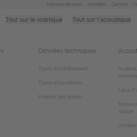
À propos de nous
Actualités
Carrière
C
Tout sur le scénique
Tout sur l'acoustique
iques
es
Bureaux &
Les secteurs
Données techniques
Norme
Acous
Intérieur
ent
Textiles
Types d'entraînement
Classem
Auditori
concert
de
Projection
Types d'ouvertures
Lieux d
Finitions des textiles
s
Bureaux
Space
es
Architec