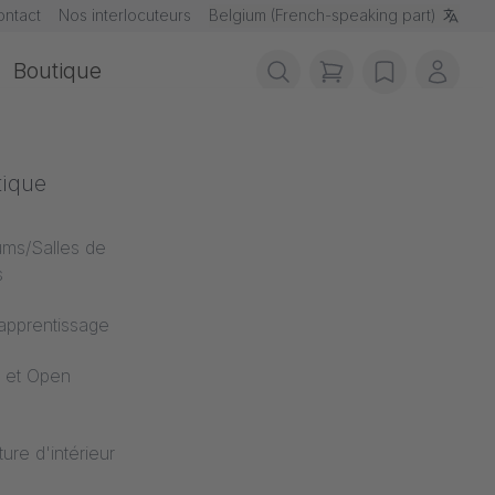
ontact
Nos interlocuteurs
Belgium (French-speaking part)
Boutique
items in cart, vie
wishlist
Mon 
s de feu
tique
ents au feu
ums/Salles de
s
'apprentissage
 et Open
ture d'intérieur