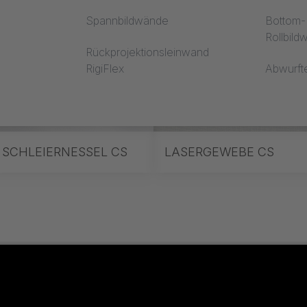
Spannbildwände
Bottom-R
Rollbil
Rückprojektionsleinwand
RigiFlex
Abwurft
SCHLEIERNESSEL CS
LASERGEWEBE CS