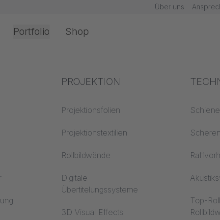
Über uns
Ansprec
Portfolio
Shop
Office & Interior
Branchenwissen
PROJEKTION
Brand
TECH
ARENTE TEXTI
chnik
Textilwissen
Projektionsfolien
Baustof
Schien
Akustikwissen
Projektionstextilien
Trevira
Schere
erarbeitung
Inhalte
Projektionswissen
Rollbildwände
Raffvor
r
Digitale
Akustik
Übertitelungssysteme
en
rung
Top-Rol
3D Visual Effects
Rollbil