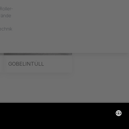
oller-
dwände
echnik
GOBELINTÜLL