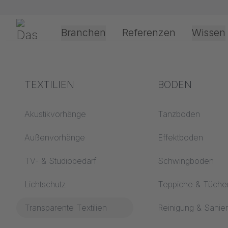
Navigation überspringen
Gerriets
Branchen
Referenzen
Wissen
Theater & Kultur
Begriffserklärungen
TEXTILIEN
Event &
Verarbeitung &
BODEN
TRANSP
Entertainment
Anwendungste
Akustik ABC
Akustikvorhänge
Tanzboden
Antriebsarten
Boden ABC
Außenvorhänge
Effektboden
Projektionsfolienv
Projektionsfolien ABC
TV- & Studiobedarf
Schwingboden
Seilführungsarten
Projektionstextilien
Lichtschutz
Teppiche & Tüche
ABC
Textilverarbeitung
Transparente Textilien
Reinigung & Sanie