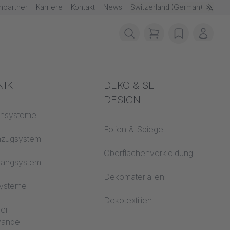
hpartner
Karriere
Kontakt
News
Switzerland (German)
items in cart, vie
wishlist
Mein 
schutz
NIK
Akustik
DEKO & SET-
LIEN
DESIGN
fklassen
ensysteme
Auditorium
Folien & Spiegel
 CS
nzugsystem
Lernwelten
Oberflächenverkleidung
hangsystem
Open Space Büro
Dekomaterialien
systeme
Architektur
Dekotextilien
ler
dwände