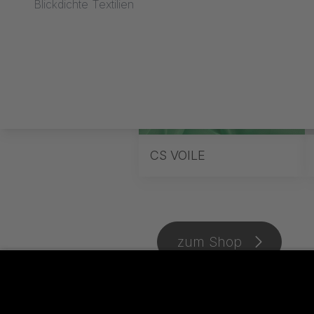
Blickdichte Textilien
CS VOILE
zum Shop