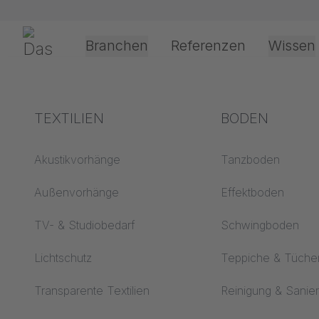
Navigation überspringen
Gerriets
Branchen
Referenzen
Wissen
Theater & Kultur
Begriffserklärungen
TEXTILIEN
Event &
Verarbeitung &
BODEN
Entertainment
Anwendungste
Akustik ABC
Akustikvorhänge
Tanzboden
Antriebsarten
Boden ABC
Außenvorhänge
Effektboden
Projektionsfolienv
Projektionsfolien ABC
TV- & Studiobedarf
Schwingboden
Seilführungsarten
Projektionstextilien
Lichtschutz
Teppiche & Tüche
ABC
Textilverarbeitung
Transparente Textilien
Reinigung & Sanie