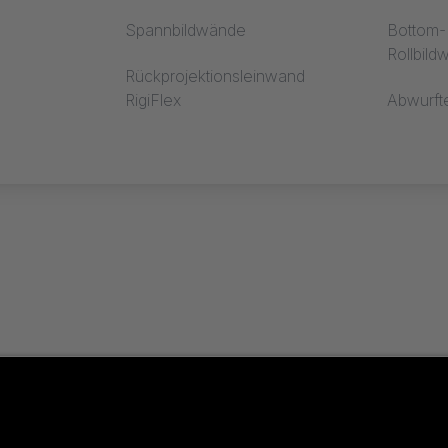
Spannbildwände
Bottom-R
Rollbil
Rückprojektionsleinwand
RigiFlex
Abwurft