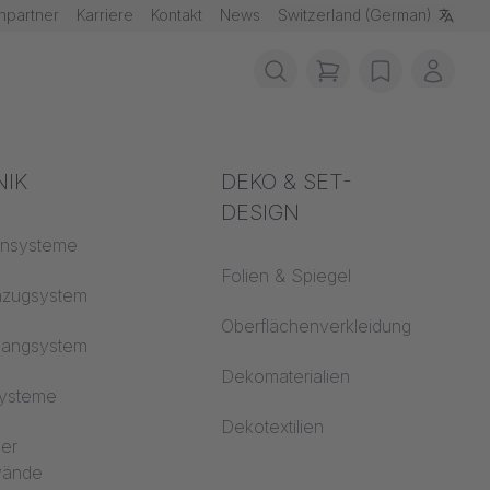
hpartner
Karriere
Kontakt
News
Switzerland (German)
items in cart, vie
wishlist
Mein 
schutz
NIK
Akustik
DEKO & SET-
DESIGN
fklassen
ensysteme
Auditorium
Folien & Spiegel
 CS
nzugsystem
Lernwelten
Oberflächenverkleidung
hangsystem
Open Space Büro
Dekomaterialien
systeme
Architektur
Dekotextilien
ler
dwände