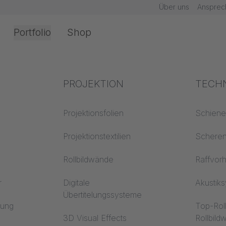
Über uns
Ansprec
Portfolio
Shop
Office & Interior
Branchenwissen
PROJEKTION
Brand
TECH
chnik
Textilwissen
Projektionsfolien
Baustof
Schien
Akustikwissen
Projektionstextilien
Trevira
Schere
erarbeitung
Projektionswissen
Rollbildwände
Raffvor
r
Digitale
Akustik
Übertitelungssysteme
en
rung
Top-Rol
3D Visual Effects
Rollbil