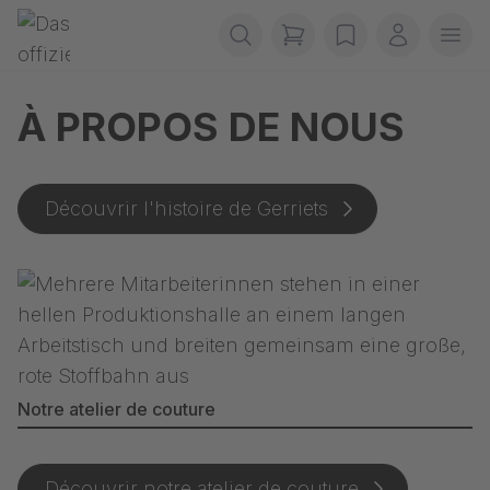
Passer la navigation
Gerriets
items in cart, view b
wishlist
Mon com
Ouvr
À PROPOS DE NOUS
Découvrir l'histoire de Gerriets
Notre atelier de couture
Découvrir notre atelier de couture