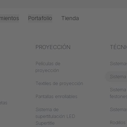
mientos
Portafolio
Tienda
Oficina e Interior
Experiencia en el
PROYECCIÓN
Protec
TÉCN
o
 y
sector
incend
A DE TRACCIÓ
Películas de
Sistemas
proyección
Conocimientos textiles
Clases 
 VALLA
Sistema 
de cons
Textiles de proyección
Conocimientos
Sistema
acústicos
Trevira
Pantallas enrollables
festone
etas
Conocimientos de
Sistema de
Sistema
proyección
Contenidos
supertitulación LED
Rodillos
Supertitle
a