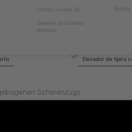
Rodillos
Efectos visuales 3D
il
enda
Sistemas de pantallas
tensadas
erto
Elevador de tijera 
a tienda