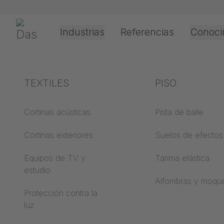
Saltar navegación
Gerriets
Industrias
Referencias
Conoci
Teatro y cultura
Explicación de los
TEXTILES
Eventos y
Técnicas de
PISO
términos
entretenimient
procesamiento
SISTEM
aplicación
Cortinas acústicas
Pista de baile
ABC de acústica
TIJERA
Cortinas exteriores
Suelos de efectos
Tipos de
ABC de suelos
accionamiento
Equipos de TV y
Tarima elástica
estudio
ABC de películas de
Procesamiento de
Alfombras y moqu
proyección
películas de
Protección contra la
proyección
luz
ABC de textiles de
proyección
Tipos de cable guí