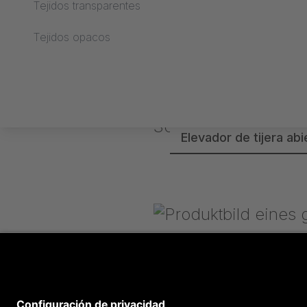
Tejidos transparentes
Procesamiento text
Tejidos opacos
Ver producto en la ti
Elevador de tijera abi
Más información en l