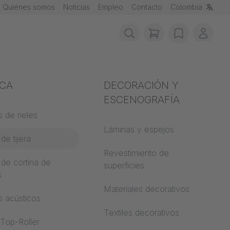
Quiénes somos
Noticias
Empleo
Contacto
Colombia
items in cart, vie
wishlist
Mi cu
ción contra
ICA
Acústica
DECORACIÓN Y
ios
ESCENOGRAFÍA
N DE
 de rieles
Auditorio
de materiales
Láminas y espejos
de tijera
Mundos de
trucción
aprendizaje
Revestimiento de
 de cortina de
 CS
superficies
s
Oficina de espacio
abierto
Materiales decorativos
s acústicos
Arquitectura
Textiles decorativos
 Top-Roller