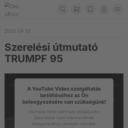
Navigáció átugrása
Gerriets
items in cart, view b
wishlist
Az én sz
Men
2026. 04. 01.
Szerelési útmutató
TRUMPF 95
A YouTube Video szolgáltatás
betöltéséhez az Ön
beleegyezésére van szükségünk!
Harmadik féltől származó szolgáltatást
használunk olyan videotartalmak
beágyazásához, amelyek adatokat