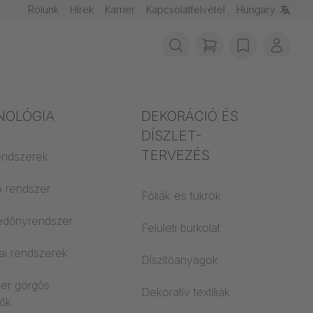
Rólunk
Hírek
Karrier
Kapcsolatfelvétel
Hungary
items in cart, vie
wishlist
Az én
delem
NOLÓGIA
Akusztika
DEKORÁCIÓ ÉS
DÍSZLET-
TERVEZÉS
yag osztályok
rendszerek
Előadóterem
 CS
ó rendszer
Tanuló világok
Fóliák és tükrök
edőnyrendszer
Open Space iroda
Felületi burkolat
ai rendszerek
Építészet
Díszítőanyagok
ler görgős
Dekoratív textíliák
ők