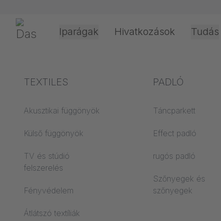
Navigáció átugrása
Gerriets
Iparágak
Hivatkozások
Tudás
Színház és kultúra
A kifejezések
TEXTILES
Rendezvény é
Feldolgozási é
PADLÓ
magyarázata
szórakozás
alkalmazástec
Akusztikai függönyök
Táncparkett
Akusztika ABC
Hajtástípusok
Külső függönyök
Effect padló
ABC emelet
Vetített film
TV és stúdió
rugós padló
feldolgozása
felszerelés
ABC vetített filmek
Szőnyegek és
Kötélvezető típuso
Fényvédelem
szőnyegek
ABC vetítési textíliák
Textilfeldolgozás
Átlátszó textíliák