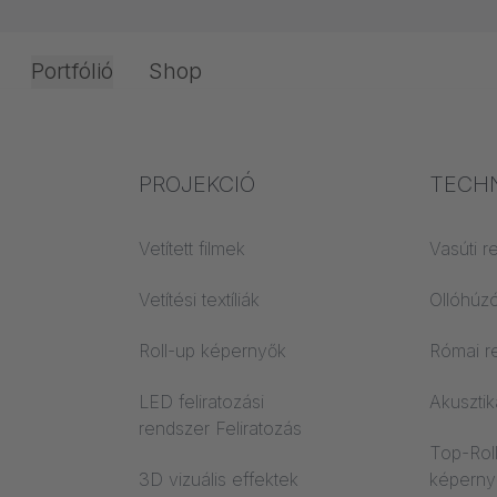
Portfólió
Shop
s
s
Iroda és
Ipari szakértelem
PROJEKCIÓ
Tűzvé
TECH
hnika
belsőépítészet
Textilismeret
Vetített filmek
Építőan
Vasúti 
Akusztikai ismeretek
Vetítési textíliák
Trevira
Ollóhúz
Vetítési ismeretek
Roll-up képernyők
Római r
LED feliratozási
Akusztik
k
rendszer Feliratozás
Top-Rol
3D vizuális effektek
képerny