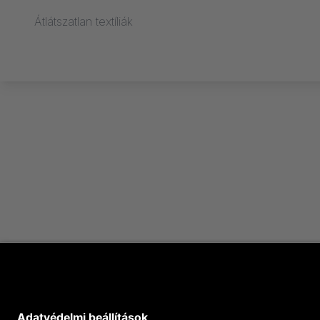
Átlátszatlan textíliák