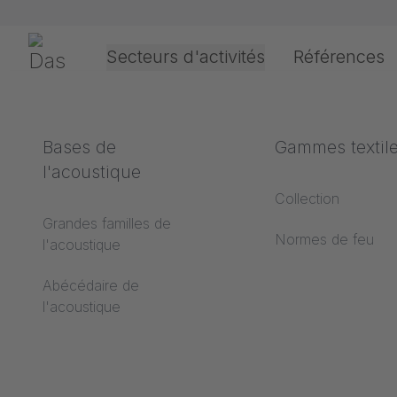
Passer la navigation
Gerriets
Secteurs d'activités
Références
Théâtre & Culture
Définition des termes
Bases de
Événement &
Données techn
Gammes textil
l'acoustique
Divertissement
Abécédaire du
Types d'entraînem
Collection
revêtement de sol
Grandes familles de
Finitions des PVC 
Normes de feu
l'acoustique
Abécédaire de la
projection
projection
Abécédaire de
Types d'ouverture
l'acoustique
Abécédaire des
Finitions des textil
textiles de projection