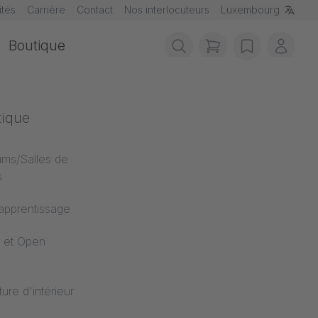
ités
Carrière
Contact
Nos interlocuteurs
Luxembourg
Boutique
items in cart, vie
wishlist
Mon 
s de feu
tique
ents au feu
ums/Salles de
s
'apprentissage
 et Open
ture d'intérieur