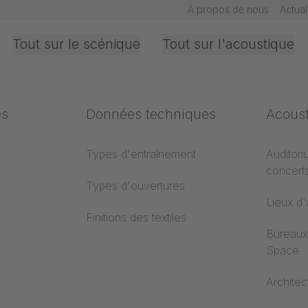
À propos de nous
Actual
Tout sur le scénique
Tout sur l'acoustique
iques
es
Bureaux &
Les secteurs
Données techniques
Norme
Acous
Intérieur
ent
Textiles
Types d'entraînement
Classem
Auditori
concert
de
Projection
Types d'ouvertures
Lieux d
Finitions des textiles
s
Bureaux
Space
es
Architec