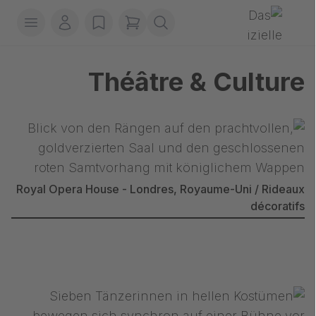
ion
Gerriets
e menu
on compte
items in cart, view bag
wishlist
Théâtre & Culture
Royal Opera House - Londres, Royaume-Uni / Rideaux
décoratifs