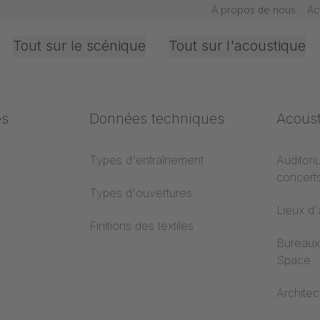
À propos de nous
Ac
Tout sur le scénique
Tout sur l'acoustique
iques
es
Bureaux &
Les secteurs
Données techniques
Norme
Acous
passe oublié
Intérieur
ent
Textiles
Types d'entraînement
Classem
Auditori
concert
de
Projection
Types d'ouvertures
Lieux d
Courrier électronique
*
Finitions des textiles
s
Bureaux
Space
es
*
Champs obligatoires
Architec
Continuer