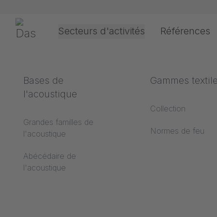
Passer la navigation
Gerriets
Secteurs d'activités
Références
Théâtre & Culture
Définition des termes
Bases de
Événement &
Données techn
Gammes textil
Mot de 
l'acoustique
Divertissement
Abécédaire du
Types d'entraînem
Collection
revêtement de sol
Grandes familles de
Finitions des PVC 
Normes de feu
l'acoustique
Abécédaire de la
projection
projection
Abécédaire de
Types d'ouverture
l'acoustique
Abécédaire des
Finitions des textil
textiles de projection