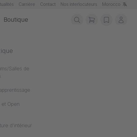
tualités
Carrière
Contact
Nos interlocuteurs
Morocco
Boutique
items in cart, vie
wishlist
Mon 
s de feu
tique
ents au feu
ums/Salles de
s
'apprentissage
 et Open
ture d'intérieur