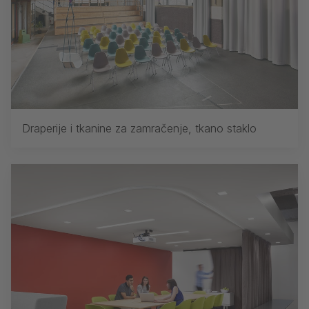
Draperije i tkanine za zamračenje, tkano staklo