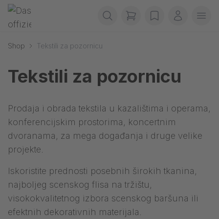
Preskoči navigaciju
Gerriets
items in cart, view b
wishlist
My accou
Ope
Shop
Tekstili za pozornicu
Tekstili za pozornicu
Prodaja i obrada tekstila u kazalištima i operama,
konferencijskim prostorima, koncertnim
dvoranama, za mega događanja i druge velike
projekte.
Iskoristite prednosti posebnih širokih tkanina,
najboljeg scenskog flisa na tržištu,
visokokvalitetnog izbora scenskog baršuna ili
efektnih dekorativnih materijala.