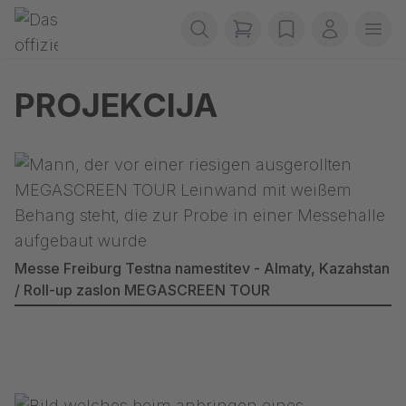
Preskoči navigacijo
Gerriets
items in cart, view b
wishlist
Moj raču
Odpr
PROJEKCIJA
Messe Freiburg Testna namestitev - Almaty, Kazahstan
/ Roll-up zaslon MEGASCREEN TOUR