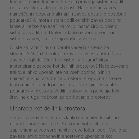
tračni sistemi in tračnice. Pri izbiri pravega sistema vodil
obstaja veliko različnih možnosti. Naj bodo tiri zaves
nameščeni neopazno ali naj tiri zaves postavijo posebne
poudarke? Ali mora sistem vodil odrskih zaves podpirati
lahke ali težke zavese? Na voljo imamo široko paleto
sistemov vodil, med katerimi lahko izberete vodila in
sisteme zaves, ki ustrezajo vašim zahtevam.
Ali ste že razmišljali o uporabi vašega sistema za
sledenje? Naša tehnologija zaves je vsestranska. Nove
zavese v gledališču? Tirni sistem v pisarni? Ali pa
motorizirane zavese kot delilnik prostorov? Naše zavesne
trakove lahko uporabljate na vseh področjih in jih
namestite v najrazličnejše prostore. Progovne sisteme
lahko namestite tudi preprosto ali pa z njimi ustvarite
poudarek v prostoru. Vodilni trakovi vam ponujajo tudi
številne druge možnosti za oblikovanje prostorov.
Uporaba kot delilnik prostora
Z vodili za zavese Gerriets lahko na primer fleksibilno
ustvarite nove prostore. Prostorno sobo lahko z
zapiranjem zaves spremenite v dve ločeni sobi. Vodilo za
zavese lahko priročno in enostavno uporabite kot