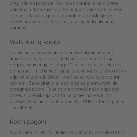
pregrado za prostore. Ta vrsta uporabe je še posebej
primerna tudi za zaščito pred hrupom. Akustične zavese
na vodilih lahko na primer uporabite za zaslonjenje
neželenega hrupa. Zelo enostavna je tudi naknadna
vgradnja.
Walk Along vodilo
Praviloma so tirnice nameščene kot tako imenovane
tirnice slinger. Vse zavesne tirnice brez kabelskega
pogona se imenujejo "slinger" tirnice. Zavesa lahko drsi
po notranji tirnici tirnice in jo je zato mogoče zlahka ročno
odpreti ali zapreti. Sistemi vodil za zavese so poceni in
diskretni. Za odpiranje ali zapiranje se premaknjeni deli
potegnejo ročno. To je najpreprostejši način odpiranja
zaves ali premikanja ozadja na primer na vodilu za
zavese. Ponujamo modele podjetij TRUMPF ter na primer
TRUMPF 95.
Ročni pogoni
Ročni kabelski vitli so idealen pripomoček za vleko težkih