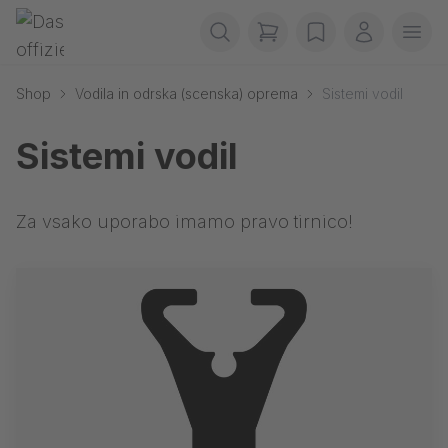
Preskoči navigacijo
Gerriets
items in cart, view b
wishlist
Moj raču
Odpr
Shop
Vodila in odrska (scenska) oprema
Sistemi vodil
Sistemi vodil
Za vsako uporabo imamo pravo tirnico!