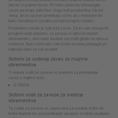
število in polmeri krivin. Pri izbiri ustrezne tehnologije
zaves pa imajo odločilno vlogo tudi prostornina, hitrost
vleka, ali se zavese premikajo ročno ali z motorjem ter
kako robustna in vizualno privlačna naj bo rešitev.
Pomembno merilo je tudi teža zaves. Da bi vam omogočili
pregled naših sistemov za zavese in njihovih mejnih
obremenitev, smo naše modele razvrstili glede na njihovo
nosilnost. Naši svetovalci vam bodo seveda pomagali pri
najboljši izbiri za vaš projekt.
Sistemi za vodenje zaves za majhne
obremenitve
Ti sistemi vodil za zavese so primerni za premikanje
zaves z majhno težo:
G-TRACK
Sistemi vodil za zavese za srednje
obremenitve
Ta vodila za zavese so zasnovana za srednje težke do
težke tkanine ter za premikanje okraskov in lahke studijske