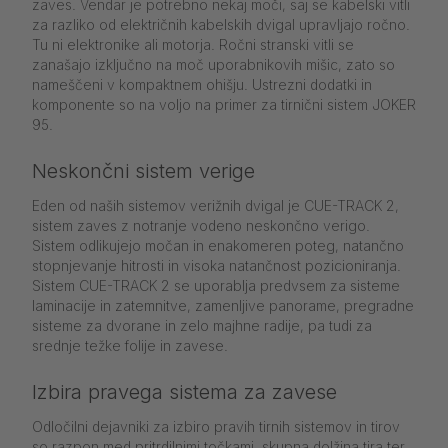
zaves. Vendar je potrebno nekaj moči, saj se kabelski vitli
za razliko od električnih kabelskih dvigal upravljajo ročno.
Tu ni elektronike ali motorja. Ročni stranski vitli se
zanašajo izključno na moč uporabnikovih mišic, zato so
nameščeni v kompaktnem ohišju. Ustrezni dodatki in
komponente so na voljo na primer za tirnični sistem JOKER
95.
Neskončni sistem verige
Eden od naših sistemov verižnih dvigal je CUE-TRACK 2,
sistem zaves z notranje vodeno neskončno verigo.
Sistem odlikujejo močan in enakomeren poteg, natančno
stopnjevanje hitrosti in visoka natančnost pozicioniranja.
Sistem CUE-TRACK 2 se uporablja predvsem za sisteme
laminacije in zatemnitve, zamenljive panorame, pregradne
sisteme za dvorane in zelo majhne radije, pa tudi za
srednje težke folije in zavese.
Izbira pravega sistema za zavese
Odločilni dejavniki za izbiro pravih tirnih sistemov in tirov
so razpon med pritrdilnimi točkami, skupna dolžina tira ter