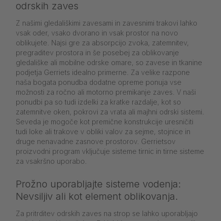
odrskih zaves
Z našimi gledališkimi zavesami in zavesnimi trakovi lahko
vsak oder, vsako dvorano in vsak prostor na novo
oblikujete. Najsi gre za absorpcijo zvoka, zatemnitev,
pregraditev prostora in še posebej za oblikovanje
gledališke ali mobilne odrske omare, so zavese in tkanine
podjetja Gerriets idealno primerne. Za velike razpone
naša bogata ponudba dodatne opreme ponuja vse
možnosti za ročno ali motorno premikanje zaves. V naši
ponudbi pa so tudi izdelki za kratke razdalje, kot so
zatemnitve oken, pokrovi za vrata ali majhni odrski sistemi.
Seveda je mogoče kot premične konstrukcije uresničiti
tudi loke ali trakove v obliki valov za sejme, stojnice in
druge nenavadne zasnove prostorov. Gerrietsov
proizvodni program vključuje sisteme tirnic in tirne sisteme
za vsakršno uporabo.
Prožno uporabljajte sisteme vodenja:
Nevsiljiv ali kot element oblikovanja.
Za pritrditev odrskih zaves na strop se lahko uporabljajo