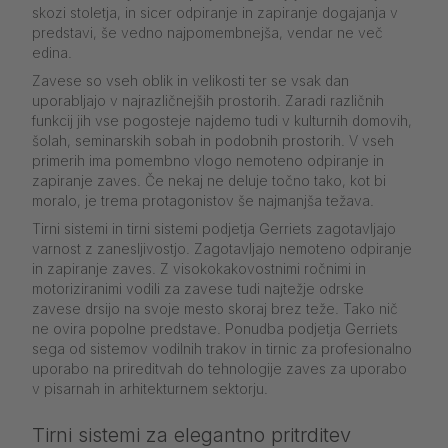
skozi stoletja, in sicer odpiranje in zapiranje dogajanja v
predstavi, še vedno najpomembnejša, vendar ne več
edina.
Zavese so vseh oblik in velikosti ter se vsak dan
uporabljajo v najrazličnejših prostorih. Zaradi različnih
funkcij jih vse pogosteje najdemo tudi v kulturnih domovih,
šolah, seminarskih sobah in podobnih prostorih. V vseh
primerih ima pomembno vlogo nemoteno odpiranje in
zapiranje zaves. Če nekaj ne deluje točno tako, kot bi
moralo, je trema protagonistov še najmanjša težava.
Tirni sistemi in tirni sistemi podjetja Gerriets zagotavljajo
varnost z zanesljivostjo. Zagotavljajo nemoteno odpiranje
in zapiranje zaves. Z visokokakovostnimi ročnimi in
motoriziranimi vodili za zavese tudi najtežje odrske
zavese drsijo na svoje mesto skoraj brez teže. Tako nič
ne ovira popolne predstave. Ponudba podjetja Gerriets
sega od sistemov vodilnih trakov in tirnic za profesionalno
uporabo na prireditvah do tehnologije zaves za uporabo
v pisarnah in arhitekturnem sektorju.
Tirni sistemi za elegantno pritrditev