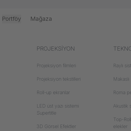
Portföy
Mağaza
nce
ulama
Ofis ve İç Mekan
Sektör uzmanlığı
PROJEKSİYON
Yangı
TEKNO
ER
Tekstil bilgisi
Projeksiyon filmleri
Yapı mal
Raylı si
Akustik bilgisi
Projeksiyon tekstilleri
Trevira
Makaslı
şleme
Projeksiyon bilgisi
Roll-up ekranlar
Roma pe
LED üst yazı sistemi
Akustik 
Supertitle
Top-Roll
3D Görsel Efektler
elekler