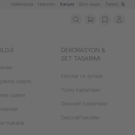
Hakkımızda
Haberler
Kariyer
Bize ulaşın
Turkey
items in cart, vie
wishlist
Benim
ndan korunma
LOJİ
Akustik
DEKORASYON &
SET TASARIMI
zemesi sınıfları
stemler
Oditoryum
Folyolar ve aynalar
 CS
 çekme sistemi
Öğrenme dünyaları
Yüzey kaplamaları
rde sistemi
Açık Alan Ofisi
Dekoratif malzemeler
sistemler
Mimarlık
Dekoratif tekstiller
er makaralı