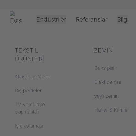
Navigasyonu atla
Gerriets
Endüstriler
Referanslar
Bilgi
Tiyatro ve Kültür
Terimlerin
TEKSTİL
Etkinlik & Eğle
İşleme ve uyg
ZEMİN
KARİY
açıklanması
ÜRÜNLERİ
teknolojisi
Dans pisti
Akustik ABC
Akustik perdeler
Sürücü tipleri
Efekt zemini
Zemin ABC
Dış perdeler
Projeksiyon filmi i
yaylı zemin
ABC projeksiyon
TV ve stüdyo
Halat kılavuz tipleri
Halılar & Kilimler
filmleri
ekipmanları
Tekstil işleme
Projeksiyon tekstilleri
Işık koruması
ABC