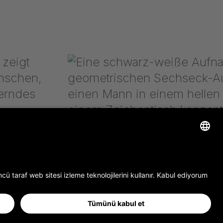
Stajyer filmi
Gerriets Onbir