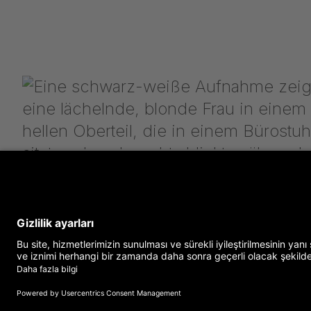
Yurtdışında dört hafta kalarak Euregio
sertifikası almak.
"Euregio Sertifikası" projesi ile ilgili deneyi