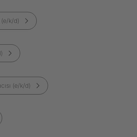
 (e/k/d)
d)
ısı (e/k/d)