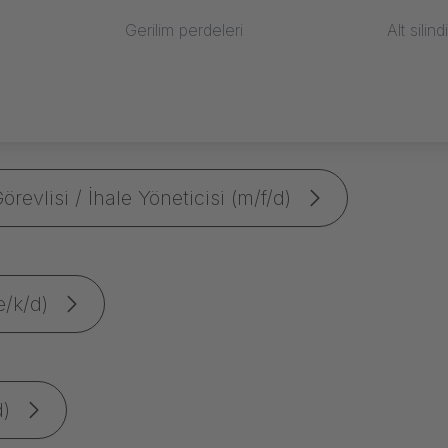
Gerilim perdeleri
Alt silind
evlisi / İhale Yöneticisi (m/f/d)
e/k/d)
d)