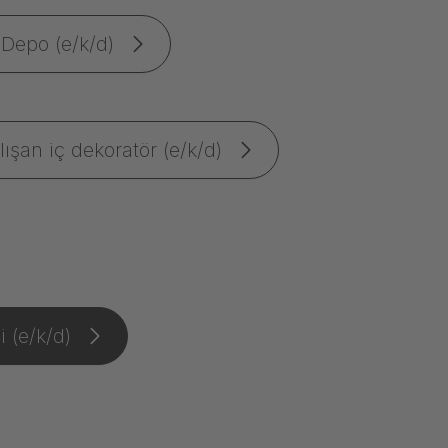
 Depo (e/k/d)
ışan iç dekoratör (e/k/d)
 (e/k/d)