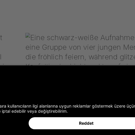
Gerriets'in IHK Eğitim Ödülü 2016 için
hazırladığı eğitim videosu
m
IHK Eğitim Ödülü 2016 Gerriets