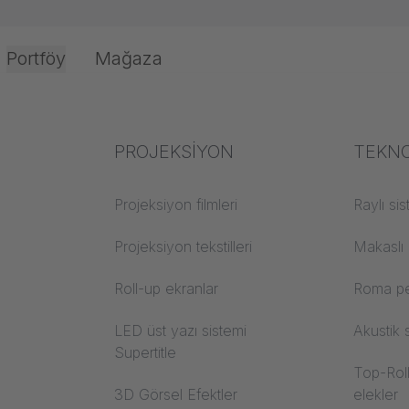
Portföy
Mağaza
jeksiyon
FRONT AND REAR PROJECTION SCREEN EVEN
nce
ulama
Ofis ve İç Mekan
Sektör uzmanlığı
PROJEKSİYON
Yangı
TEKNO
Tekstil bilgisi
Projeksiyon filmleri
Yapı mal
Raylı si
Akustik bilgisi
Projeksiyon tekstilleri
Trevira
Makaslı
şleme
Projeksiyon bilgisi
Roll-up ekranlar
Roma pe
LED üst yazı sistemi
Akustik 
Supertitle
Top-Roll
3D Görsel Efektler
elekler