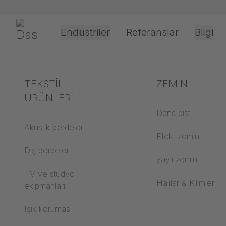
Navigasyonu atla
Gerriets
Endüstriler
Referanslar
Bilgi
Shop
EKRANLAR
Projeksiyon Ekranları
Ön ve Arka Pro
Tiyatro ve Kültür
Terimlerin
TEKSTİL
Etkinlik & Eğle
İşleme ve uyg
ZEMİN
açıklanması
ÜRÜNLERİ
teknolojisi
Dans pisti
Akustik ABC
Akustik perdeler
Sürücü tipleri
Efekt zemini
Zemin ABC
Dış perdeler
Projeksiyon filmi i
yaylı zemin
ABC projeksiyon
TV ve stüdyo
Halat kılavuz tipleri
Halılar & Kilimler
filmleri
ekipmanları
Tekstil işleme
Projeksiyon tekstilleri
Işık koruması
ABC