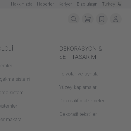
Hakkımızda
Haberler
Kariyer
Bize ulaşın
Turkey
items in cart, vie
wishlist
Benim
ndan korunma
LOJİ
Akustik
DEKORASYON &
SET TASARIMI
zemesi sınıfları
stemler
Oditoryum
Folyolar ve aynalar
 CS
 çekme sistemi
Öğrenme dünyaları
Yüzey kaplamaları
rde sistemi
Açık Alan Ofisi
Dekoratif malzemeler
sistemler
Mimarlık
Dekoratif tekstiller
er makaralı