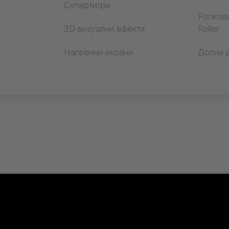
Супертитри
отка
Ролкови
3D визуални ефекти
Roller
Напречни екрани
Долни 