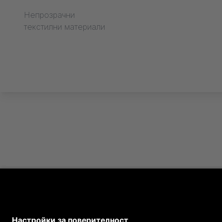
Текстилна обраб
Непрозрачни
текстилни материали