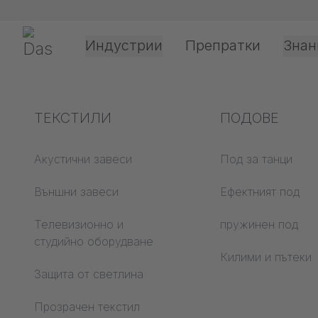
Прескачане на навигация
Gerriets
Индустрии
Препратки
Знан
Театър и култура
Обяснение на
ТЕКСТИЛИ
Събития и
Технология за
ПОДОВЕ
Свърже
термините
развлечения
обработка и
приложение
Акустични завеси
Под за танци
Акустика ABC
Външни завеси
Ефектният под
Видове задвижва
Етаж ABC
Телевизионно и
пружинен под
Обработка на
студийно оборудване
Прожекционни
прожекционни ф
Килими и пътеки
филми ABC
Защита от светлина
Видове водачи н
Прожекционен
въжета
Прозрачен текстил
текстил ABC