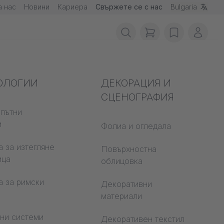
а нас
Новини
Кариера
Свържете се с нас
Bulgaria
items in cart, vie
wishlist
Моят 
вопожарна
ОЛОГИИ
Акустика
ДЕКОРАЦИЯ И
а
СЦЕНОГРАФИЯ
пътни
Аудитория
и
е строителни
Фолиа и огледала
Учебни светове
али
 за изтегляне
Повърхностна
Open Space Office
ица
 CS
облицовка
Архитектура
а за римски
Декоративни
материали
чни системи
Декоративен текстил