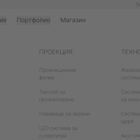
З
ия
Портфолио
Магазин
Офис и интериор
Експертни познания
ПРОЕКЦИЯ
Проти
ТЕХН
те се с нас
в бранша
защит
Прожекционни
Железо
филми
систем
Познания за текстила
Класов
матери
ния
Текстил за
Система
Акустични познания
прожектиране
на нож
Trevira
Познания за
илми
Навиващи се екрани
Систем
прожектиране
щори
а
LED система за
супертитри
Акусти