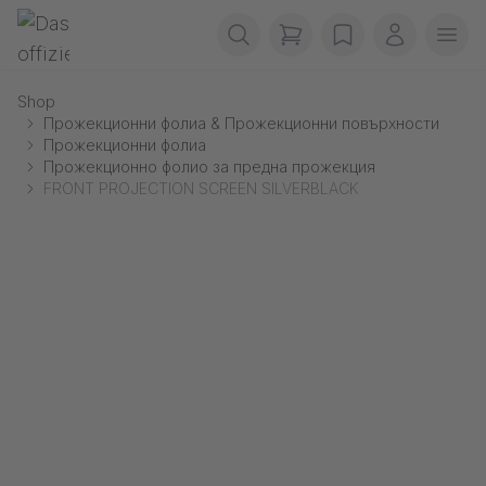
Прескачане на навигация
Gerriets
items in cart, view b
wishlist
Моят ака
Отв
Shop
Прожекционни фолиа & Прожекционни повърхности
Прожекционни фолиа
Прожекционно фолио за предна прожекция
FRONT PROJECTION SCREEN SILVERBLACK