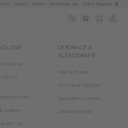
O nás
Zprávy
Kariéra
Kontaktujte nás
Czech Republic
items in cart, vie
wishlist
Můj ú
í ochrana
NOLOGIE
Akustika
DEKORACE A
SCÉNOGRAFIE
avebních
ční systémy
Auditorium
ů
Fólie a zrcadla
ý tahový
Učební světy
 CS
Povrchové obložení
Kancelář Open Space
římských rolet
Dekorativní materiály
Architektura
ké systémy
Dekorativní textil
vá síta Top-