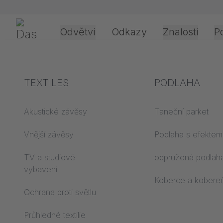
Přeskočit navigaci
Gerriets
Odvětví
Odkazy
Znalosti
Po
Divadlo a kultura
Vysvětlení pojmů
TEXTILES
Události a záb
Technologie
PODLAHA
zpracování a
aplikace
Akustika ABC
Akustické závěsy
Taneční parket
Podlaha ABC
Vnější závěsy
Podlaha s efektem
Typy pohonů
Projekční filmy ABC
TV a studiové
odpružená podlah
Zpracování
vybavení
projekčního filmu
Projekční textil ABC
Koberce a kobere
Ochrana proti světlu
Typy vedení lana
Průhledné textilie
Zpracování textilu