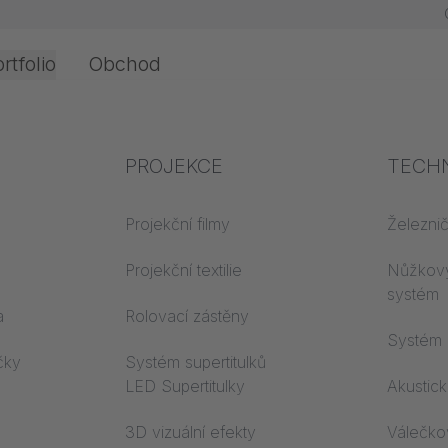
rtfolio
Obchod
ava
Kanceláře a
Odborné znalosti v
PROJEKCE
Požárn
TECH
interiéry
oboru
Projekční filmy
Třídy st
Železni
materiál
Znalost textilu
Projekční textilie
Nůžkov
Trevira
systém
Akustické znalosti
a
Rolovací zástěny
Systém 
Znalost projekce
čky
Systém supertitulků
LED Supertitulky
Akustic
3D vizuální efekty
Válečko