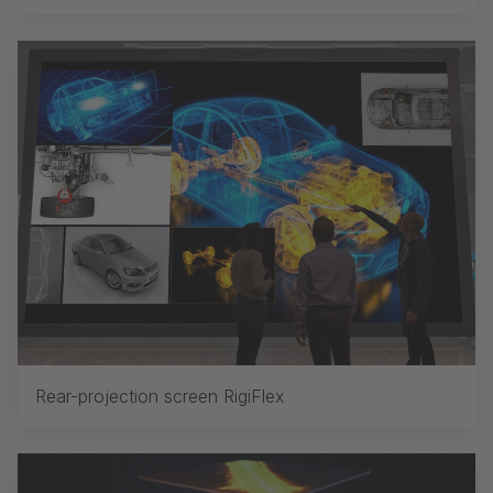
Rear-projection screen RigiFlex