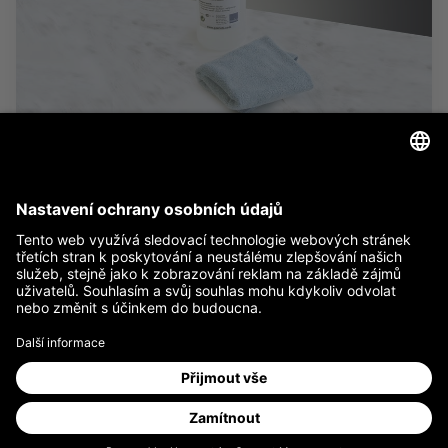
Příslušenství
Gerriets je přední světová společnost ve vývoji a výrobě
vysoce kvalitních promítacích filmů a komplexních, vysoce
specializovaných projekčních efektů a také obřích
rolovacích pláten pro divadla a operní domy, konferenční
prostory, konferenční místnosti, televizní studia a také
mega akce a další rozsáhlé projekty.