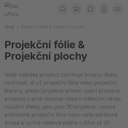
Přeskočit navigaci
Gerriets
items in cart, view b
wishlist
Můj účet
Otev
Shop
Projekční fólie & Projekční plochy
Projekční fólie &
Projekční plochy
Naše nabídka projekcí zahrnuje širokou škálu
možností: ať už projekční fólie nebo projekční
tkaniny, přední projekce a/nebo zadní projekce,
projekce v plné velikosti nebo s měkkými okraji,
vizuální efekty, jako jsou 3D projekce, vysoce
průhledné projekční fólie nebo naše extrémně
široká a rychlá roletová plátna o šířce až 30