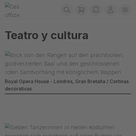
Saltar navegación
Gerriets
items in cart, view b
wishlist
Mi cuenta
Abr
Teatro y cultura
Royal Opera House - Londres, Gran Bretaña / Cortinas
decorativas