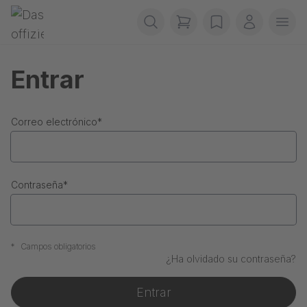
Saltar navegación
Gerriets
items in cart, view b
wishlist
Mi cuenta
Abr
Entrar
Correo electrónico
*
Contraseña
*
*
Campos obligatorios
¿Ha olvidado su contraseña?
Entrar