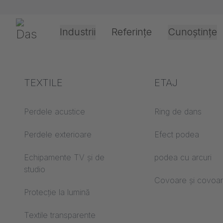
Sari navigația
Gerriets
Industrii
Referințe
Cunoștințe
Teatru și cultură
Explicarea termenilor
TEXTILE
Eveniment și
Tehnologia de
ETAJ
Birou și
divertisment
prelucrare și a
Acustica ABC
Perdele acustice
Ring de dans
Tipuri de acționare
Etaj ABC
Perdele exterioare
Efect podea
Prelucrarea filmelo
Filme de proiecție ABC
Echipamente TV și de
podea cu arcuri
proiecție
studio
Textile de proiecție
Covoare și covoa
Tipuri de ghidaje 
ABC
Protecție la lumină
frânghie
Vitra Club Office - B
Textile transparente
Prelucrarea textilel