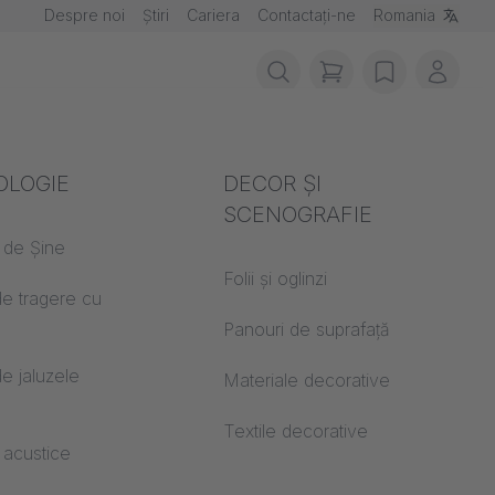
Despre noi
Știri
Cariera
Contactați-ne
Romania
items in cart, vie
wishlist
Contu
ția împotriva
OLOGIE
Acustică
DECOR ȘI
iilor
SCENOGRAFIE
 de Șine
Auditorium
e materiale de
Folii și oglinzi
de tragere cu
Lumi de învățare
ii
ă
Panouri de suprafață
Biroul Open Space
 CS
e jaluzele
Materiale decorative
Arhitectură
Textile decorative
 acustice