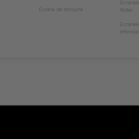
Ecranel
Ecrane de tensiune
Roller
Ecranele
inferioa