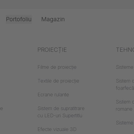
Portofoliu
Magazin
Birou și interior
Expertiza în industrie
PROIECȚIE
Protec
TEHN
 interior
plicare
incend
Cunoștințe textile
Filme de proiecție
Sisteme
Clase d
Cunoștințe acustice
Textile de proiecție
Sistem 
construcț
foarfec
r de
Cunoștințe de proiecție
Ecrane rulante
Trevira
Sistem d
re
Sistem de supratitrare
romane
de
cu LED-uri Supertitlu
Sisteme
irsfelden, Elveția / OFFICE perdele antifonice OFFICE
Efecte vizuale 3D
or