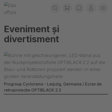
Sari navigația
Gerriets
items in cart, view b
wishlist
Contul m
Desc
Eveniment și
divertisment
Progroup Cyclorama - Leipzig, Germania / Ecran de
retroproiecție OPTIBLACK 2.2