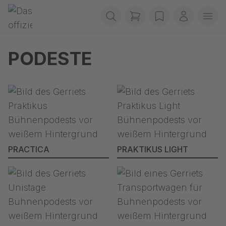
Sari navigația
Gerriets
items in cart, view b
wishlist
Contul m
Desc
PODESTE
PRACTICA
PRAKTIKUS LIGHT