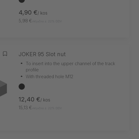
4,90 €
/ kos
5,98 €
vključno z. 22% DDV
JOKER 95 Slot nut
Dodaj na seznam želja
•
To insert into the upper channel of the track
profile
•
With threaded hole M12
črna
12,40 €
/ kos
15,13 €
vključno z. 22% DDV