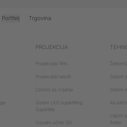
Portfelj
Trgovina
JOKER 95
JOKER 95 Top Cord vodilo
bava
delave
Pisarne in
Strokovno znanje in
PROJEKCIJA
Protip
TEHN
notranjost
izkušnje v panogi
Cord vodilo
Projekcijski filmi
Razredi
Železniš
material
Znanje o tekstilu
Projekcijski tekstil
Sistem z
Trevira
Akustično znanje
Zasloni za zvijanje
Sistem r
a
Znanje o projiciranju
oge
Sistem LED supertitling
Akustičn
vrvi
Supertitle
Valjčni 
Vizualni učinki 3D
Roller