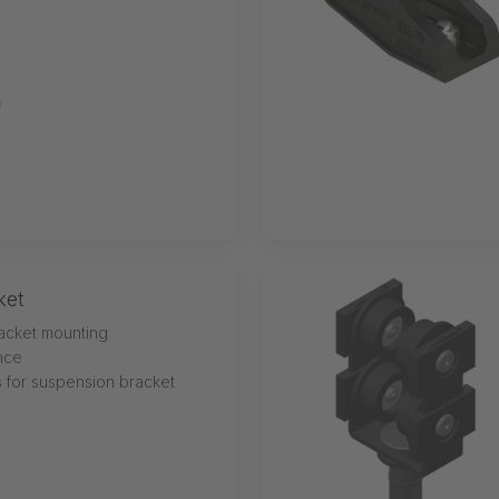
V
ket
acket mounting
ance
s for suspension bracket