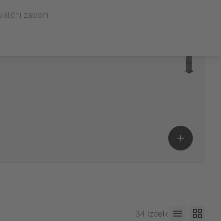
valjčni zasloni
34 Izdelki