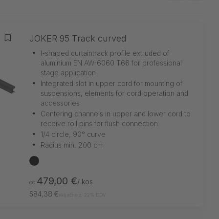
JOKER 95 Track curved
Dodaj na seznam želja
•
I-shaped curtaintrack profile extruded of
aluminium EN AW-6060 T66 for professional
stage application
•
Integrated slot in upper cord for mounting of
suspensions, elements for cord operation and
accessories
•
Centering channels in upper and lower cord to
receive roll pins for flush connection
•
1/4 circle, 90° curve
•
Radius min. 200 cm
črna
479,00 €
/ kos
od
584,38 €
vključno z. 22% DDV