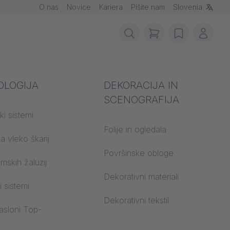
O nas
Novice
Kariera
Pišite nam
Slovenia
items in cart, vie
wishlist
Moj r
ožarna zaščita
OLOGIJA
Akustika
DEKORACIJA IN
SCENOGRAFIJA
 gradbenega
ki sistemi
Avditorij
a
Folije in ogledala
a vleko škarij
Učni svetovi
 CS
Površinske obloge
imskih žaluzij
Urad za odprti prostor
Dekorativni materiali
i sistemi
Arhitektura
Dekorativni tekstil
zasloni Top-