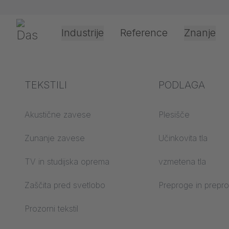
Preskoči navigacijo
Gerriets
Industrije
Reference
Znanje
Shop
Vodila in odrska (scenska) oprema
Sistemi vodil
Gledališče in
Razlaga izrazov
TEKSTILI
Dogodki in za
Tehnologija ob
PODLAGA
kultura
in uporabe
JOKER 95 Top 
Akustika ABC
Akustične zavese
Plesišče
Vrste pogonov
Nadstropje ABC
Zunanje zavese
Učinkovita tla
Obdelava
Projekcijski filmi ABC
TV in studijska oprema
vzmetena tla
projekcijskega film
Projekcijski tekstil ABC
Zaščita pred svetlobo
Preproge in prepr
Vrste vodnikov za 
Prozorni tekstil
Predelava tekstila