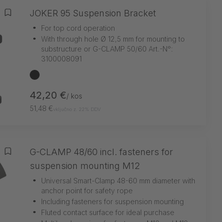
JOKER 95 Suspension Bracket
Dodaj na seznam želja
•
For top cord operation
•
With through hole Ø 12,5 mm for mounting to
substructure or G-CLAMP 50/60 Art.-N°:
3100008091
črna
42,20 €
/ kos
51,48 €
vključno z. 22% DDV
G-CLAMP 48/60 incl. fasteners for
Dodaj na seznam želja
suspension mounting M12
•
Universal Smart-Clamp 48-60 mm diameter with
anchor point for safety rope
•
Including fasteners for suspension mounting
•
Fluted contact surface for ideal purchase