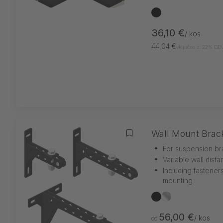
črna
36,10 €
/ kos
44,04 €
vključno z. 22% DD
Wall Mount Brac
Dodaj na seznam želja
•
For suspension br
•
Variable wall dist
•
Including fastener
mounting
črna
srebrna
56,00 €
/ kos
od