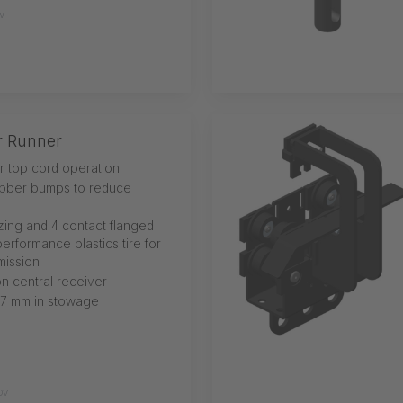
V
r Runner
or top cord operation
ubber bumps to reduce
izing and 4 contact flanged
erformance plastics tire for
mission
n central receiver
27 mm in stowage
DV