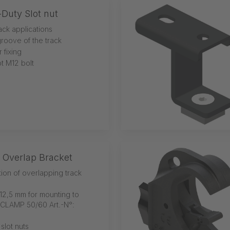
Duty Slot nut
rack applications
groove of the track
 fixing
t M12 bolt
 Overlap Bracket
tion of overlapping track
12,5 mm for mounting to
-CLAMP 50/60 Art.-N°:
 slot nuts