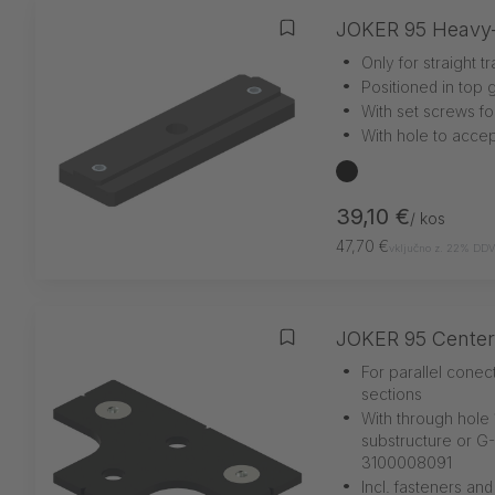
JOKER 95 Heavy-
Dodaj na seznam želja
•
Only for straight t
•
Positioned in top 
•
With set screws for
•
With hole to accep
črna
39,10 €
/ kos
47,70 €
vključno z. 22% DDV
JOKER 95 Center
Dodaj na seznam želja
•
For parallel conec
sections
•
With through hole 
substructure or G
3100008091
•
Incl. fasteners and