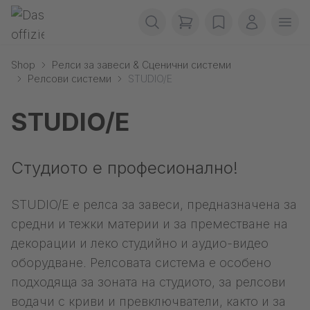
Прескачане на навигация
Gerriets
items in cart, view b
wishlist
Моят ака
Отв
Shop
Релси за завеси & Сценични системи
Релсови системи
STUDIO/E
STUDIO/E
Студиото е професионално!
STUDIO/E е релса за завеси, предназначена за
средни и тежки материи и за преместване на
декорации и леко студийно и аудио-видео
оборудване. Релсовата система е особено
подходяща за зоната на студиото, за релсови
водачи с криви и превключватели, както и за