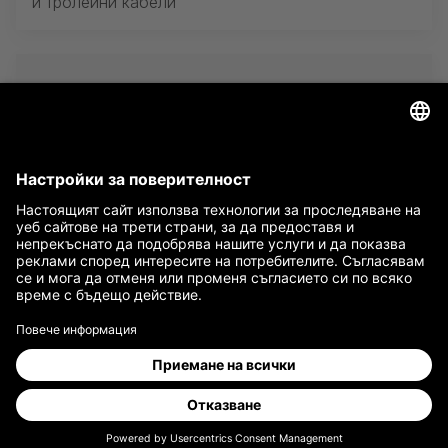
и тролейни кабели
G-FRAME Блокове за управление за
задвижвания FRICTION-DRIVES