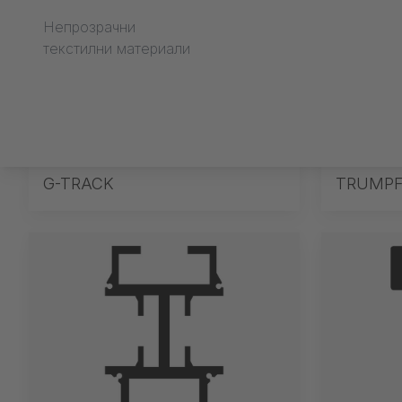
Текстилна обраб
Непрозрачни
текстилни материали
G-TRACK
TRUMP