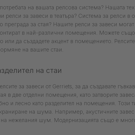
употребата на вашата релсова система? Нашата тех
 релси за завеси в театъра? Система за релси в 
 преграда за стая? Нашите релси за завеси могат 
монтират в най-различни помещения. Можете също 
о или да създадете акцент в помещението. Релсите
ормяне на вашите стаи.
азделител на стаи
сите за завеси от Gerriets, за да създавате гъвк
я в две отделни помещения, като затворите завеса
бно и лесно като разделител на помещения. Този 
краниране на шума. Например, акустичните завеси
 на нежелания шум. Модернизацията също е много