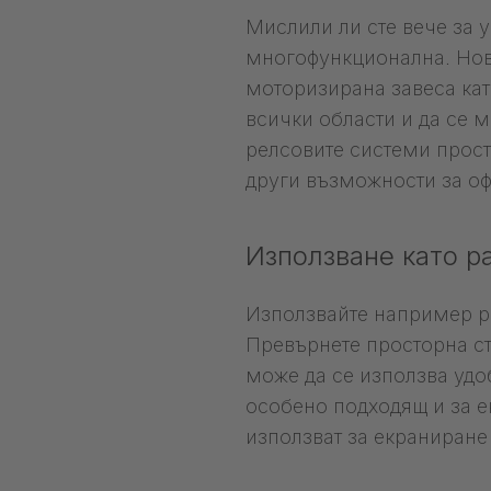
Мислили ли сте вече за 
многофункционална. Нови
моторизирана завеса като
всички области и да се 
релсовите системи прост
други възможности за оф
Използване като р
Използвайте например рел
Превърнете просторна ста
може да се използва удо
особено подходящ и за е
използват за екраниране