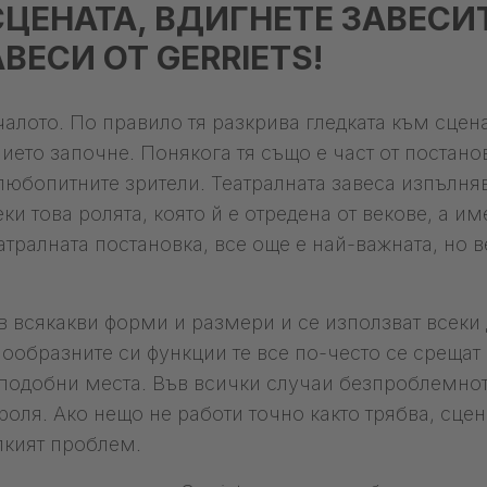
ЦЕНАТА, ВДИГНЕТЕ ЗАВЕСИТ
АВЕСИ ОТ GERRIETS!
чалото. По правило тя разкрива гледката към сцен
ието започне. Понякога тя също е част от постано
любопитните зрители. Театралната завеса изпълня
и това ролята, която й е отредена от векове, а им
атралната постановка, все още е най-важната, но в
ъв всякакви форми и размери и се използват всеки
образните си функции те все по-често се срещат 
подобни места. Във всички случаи безпроблемнот
роля. Ако нещо не работи точно както трябва, сцен
лкият проблем.