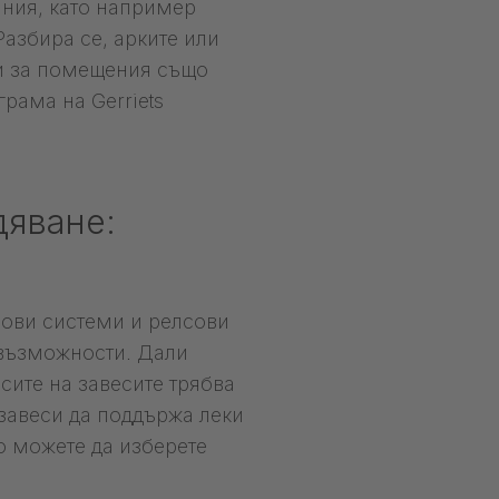
яния, като например
азбира се, арките или
и за помещения също
рама на Gerriets
дяване:
сови системи и релсови
 възможности. Дали
сите на завесите трябва
 завеси да поддържа леки
о можете да изберете