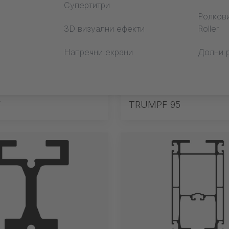
Супертитри
отка
Ролкови
3D визуални ефекти
Roller
Напречни екрани
Долни 
F
TRUMPF 95