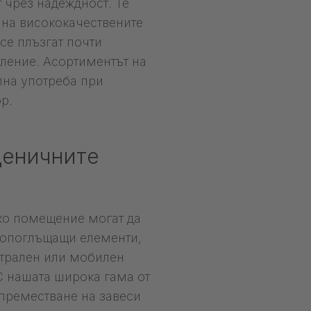
 чрез надеждност. Те
е на висококачествените
се плъзгат почти
вление. Асортиментът на
лна употреба при
р.
ценичните
яко помещение могат да
копоглъщащи елементи,
атрален или мобилен
 С нашата широка гама от
преместване на завеси