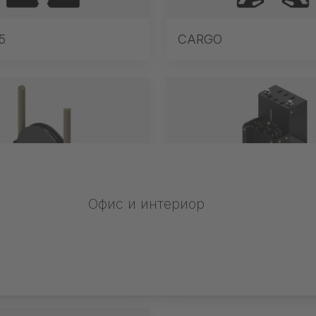
5
CARGO
Офис и интериор
ъжени задвижвания
TRAC-DRIVE Въжени
задвижвания