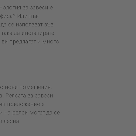
нология за завеси е
офиса? Или пък
да се използват във
така да инсталирате
 ви предлагат и много
аво нови помещения.
. Релсата за завеси
тип приложение е
 на релси могат да се
 лесна.