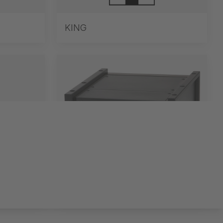
KING
G-FRAME Блокове за
управление за TRAC-DRIVE