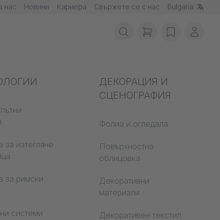
а нас
Новини
Кариера
Свържете се с нас
Bulgaria
items in cart, vie
wishlist
Моят 
вопожарна
ОЛОГИИ
Акустика
ДЕКОРАЦИЯ И
а
СЦЕНОГРАФИЯ
пътни
Аудитория
и
е строителни
Фолиа и огледала
Учебни светове
али
 за изтегляне
Повърхностна
Open Space Office
ица
 CS
облицовка
Архитектура
а за римски
Декоративни
материали
чни системи
Декоративен текстил