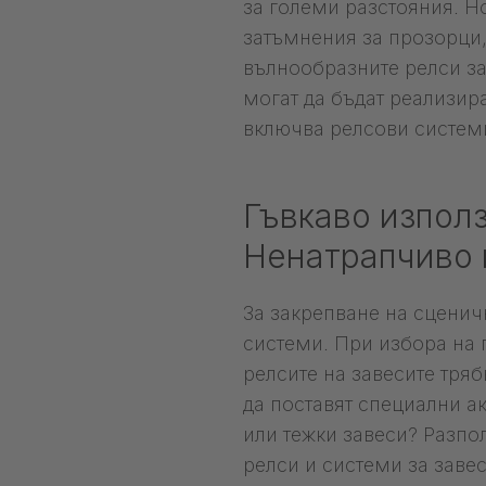
за големи разстояния. Н
затъмнения за прозорци,
вълнообразните релси з
могат да бъдат реализир
включва релсови системи
Гъвкаво изпол
Ненатрапчиво 
За закрепване на сценич
системи. При избора на
релсите на завесите тря
да поставят специални а
или тежки завеси? Разпо
релси и системи за завес