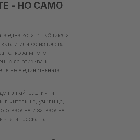
Е - НО САМО
ата едва когато публиката
вката и или се използва
ва толкова много
енно да открива и
ече не е единствената
 ден в най-различни
и в читалища, училища,
о отваряне и затваряне
ичната треска на