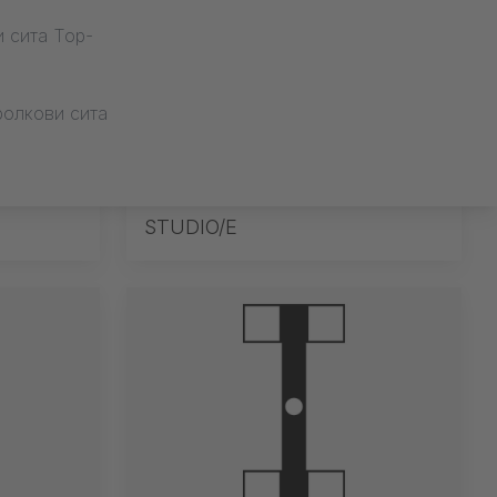
 сита Top-
ролкови сита
STUDIO/E