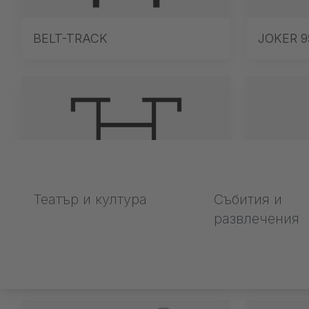
BELT-TRACK
JOKER 9
Театър и култура
Събития и
развлечения
CUE-TRACK 2 Верижна
Ръчни в
система за дърпане