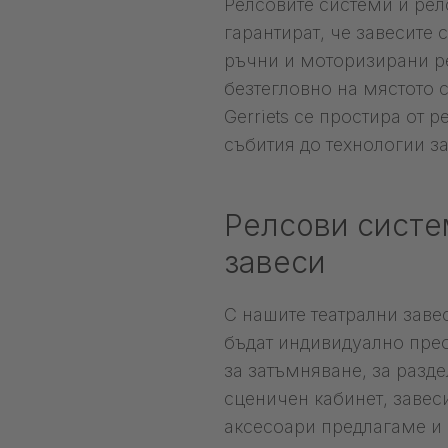
Релсовите системи и релс
гарантират, че завесите
ръчни и моторизирани ре
безтегловно на мястото 
Gerriets се простира от
събития до технологии за
Релсови систе
завеси
С нашите театрални завес
бъдат индивидуално пре
за затъмняване, за разд
сценичен кабинет, завеси
аксесоари предлагаме и