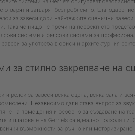
овите системи на Gerriets осигуряват безопасност
 се отварят и затварят безпроблемно. Благодарени
лси за завеси дори най-тежките сценични завеси 
си. Така че нищо не пречи на перфектното предста
 релсови системи и релсови системи за професиона
 завеси за употреба в офиси и архитектурния секто
ми за стилно закрепване на с
и и релси за завеси всяка сцена, всяка зала и вс
осмислени. Независимо дали става въпрос за зву
еляне на помещения и особено за създаване на те
те и платовете на Gerriets са идеално подходящи.
 всички възможности за ръчно или моторизирано 