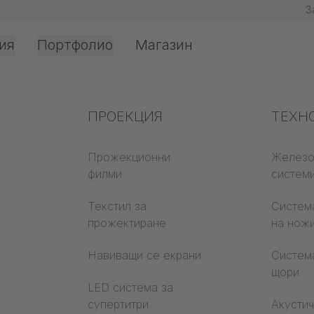
З
ия
Портфолио
Магазин
истеми
Експертни познания
ПРОЕКЦИЯ
Проти
ТЕХН
в бранша
защит
и системи
Прожекционни
Железо
филми
систем
Познания за текстила
Класов
матери
ния
Текстил за
Система
Акустични познания
прожектиране
на нож
Trevira
 релса за всяко приложение!
Познания за
илми
Навиващи се екрани
Систем
прожектиране
щори
а
LED система за
супертитри
Акусти