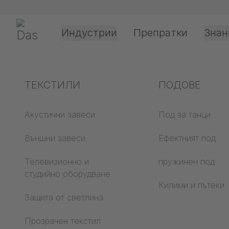
Прескачане на навигация
Gerriets
Индустрии
Препратки
Знан
Shop
Релси за завеси & Сценични системи
Релсови с
Обяснение на
ТЕКСТИЛИ
Технология за
ПОДОВЕ
термините
обработка и
Релсов
приложение
Акустични завеси
Под за танци
Акустика ABC
Външни завеси
Ефектният под
Видове задвижва
Етаж ABC
Телевизионно и
пружинен под
Имаме подходящата
Обработка на
студийно оборудване
Прожекционни
прожекционни ф
Килими и пътеки
филми ABC
Защита от светлина
Видове водачи н
Прожекционен
въжета
Прозрачен текстил
текстил ABC