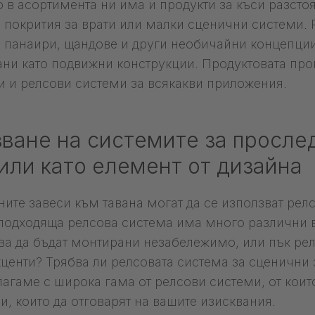
о в асортимента ни има и продукти за къси разсто
 покрития за врати или малки сценични системи. Р
а панаири, щандове и други необичайни концепци
ани като подвижни конструкции. Продуктовата прог
 и релсови системи за всякакви приложения.
зване на системите за просле
или като елемент от дизайна
ните завеси към тавана могат да се използват рел
 подходяща релсова система има много различни
бва да бъдат монтирани незабележимо, или пък рел
кценти? Трябва ли релсовата система за сценични
лагаме с широка гама от релсови системи, от коит
и, които да отговарят на вашите изисквания.