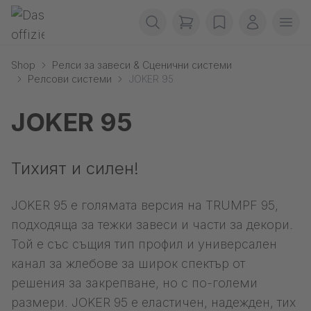
Прескачане на навигация
Gerriets
items in cart, view b
wishlist
Моят ака
Отв
Shop
Релси за завеси & Сценични системи
Релсови системи
JOKER 95
JOKER 95
Тихият и силен!
JOKER 95 е голямата версия на TRUMPF 95,
подходяща за тежки завеси и части за декори.
Той е със същия тип профил и универсален
канал за жлебове за широк спектър от
решения за закрепване, но с по-големи
размери. JOKER 95 е еластичен, надежден, тих