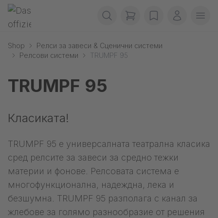
Прескачане на навигация
Gerriets
items in cart, view b
wishlist
Моят ака
Отв
Shop
Релси за завеси & Сценични системи
Релсови системи
TRUMPF 95
TRUMPF 95
Класиката!
TRUMPF 95 е универсалната театрална класика
сред релсите за завеси за средно тежки
материи и фонове. Релсовата система е
многофункционална, надеждна, лека и
безшумна. TRUMPF 95 разполага с канал за
жлебове за голямо разнообразие от решения