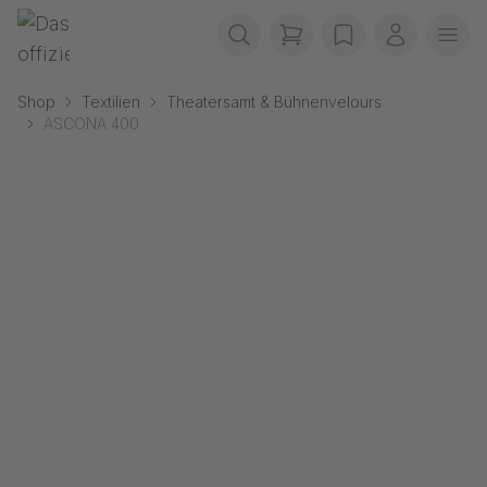
Navigation überspringen
Gerriets
items in cart, view b
wishlist
Mein Kon
Men
Shop
Textilien
Theatersamt & Bühnenvelours
ASCONA 400