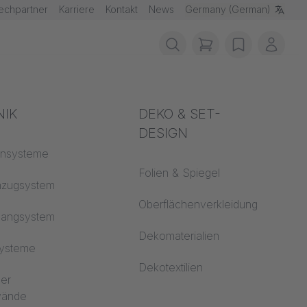
echpartner
Karriere
Kontakt
News
Germany (German)
items in cart, vie
wishlist
Mein 
schutz
NIK
Akustik
DEKO & SET-
DESIGN
fklassen
ensysteme
Auditorium
Folien & Spiegel
 CS
nzugsystem
Lernwelten
Oberflächenverkleidung
hangsystem
Open Space Büro
Dekomaterialien
systeme
Architektur
Dekotextilien
ler
dwände