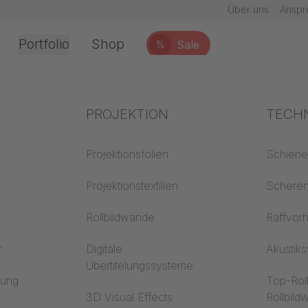
Über uns
Anspr
Portfolio
Shop
Sale
%
Office & Interior
Branchenwissen
PROJEKTION
Brand
TECH
chnik
Textilwissen
Projektionsfolien
Baustof
Schien
Akustikwissen
Projektionstextilien
Trevira
Schere
erarbeitung
Projektionswissen
Rollbildwände
Raffvor
r
Digitale
Akustik
Übertitelungssysteme
en
rung
Top-Rol
3D Visual Effects
Rollbil