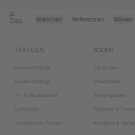
Navigation überspringen
Gerriets
Branchen
Referenzen
Wissen
Theater & Kultur
Begriffserklärungen
TEXTILIEN
Event &
Verarbeitung &
BODEN
Entertainment
Anwendungste
Akustik ABC
Akustikvorhänge
Tanzboden
Antriebsarten
Boden ABC
Außenvorhänge
Effektboden
Projektionsfolienv
Projektionsfolien ABC
TV- & Studiobedarf
Schwingboden
Seilführungsarten
Projektionstextilien
Lichtschutz
Teppiche & Tüche
ABC
Textilverarbeitung
Transparente Textilien
Reinigung & Sanie