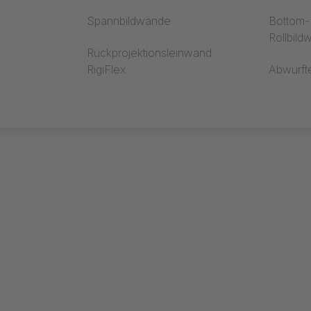
Spannbildwände
Bottom-R
Rollbil
Rückprojektionsleinwand
RigiFlex
Abwurft