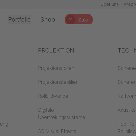
Über uns
Anspr
Portfolio
Shop
Sale
%
Office & Interior
Branchenwissen
PROJEKTION
Brand
TECH
 Entertainment
chnik
Textilwissen
Projektionsfolien
Baustof
Schien
Akustikwissen
Projektionstextilien
Trevira
Schere
erarbeitung
Projektionswissen
Rollbildwände
Raffvor
r
Digitale
Akustik
 Leipzig, Deutschland / Rückprojektionsfolie OPTIB
Übertitelungssysteme
en
rung
Top-Rol
3D Visual Effects
Rollbil