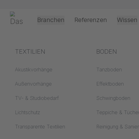
Navigation überspringen
Gerriets
Branchen
Referenzen
Wissen
Theater & Kultur
Begriffserklärungen
TEXTILIEN
Event &
Verarbeitung &
BODEN
Event &
Entertainment
Anwendungste
Akustik ABC
Akustikvorhänge
Tanzboden
Antriebsarten
Boden ABC
Außenvorhänge
Effektboden
Projektionsfolienv
Projektionsfolien ABC
TV- & Studiobedarf
Schwingboden
Seilführungsarten
Projektionstextilien
Lichtschutz
Teppiche & Tüche
Progroup Cyclorama -
ABC
Textilverarbeitung
Transparente Textilien
Reinigung & Sanie