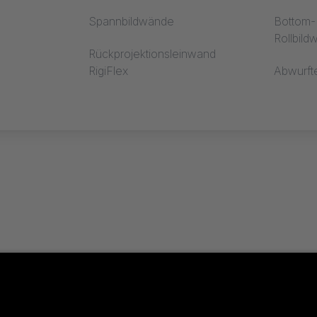
Spannbildwände
Bottom-R
Rollbil
Rückprojektionsleinwand
RigiFlex
Abwurft