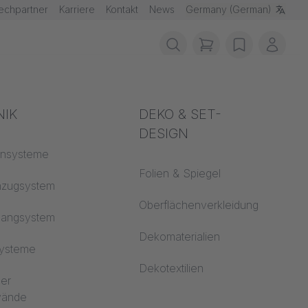
echpartner
Karriere
Kontakt
News
Germany (German)
items in cart, vie
wishlist
Mein 
schutz
NIK
Akustik
DEKO & SET-
DESIGN
fklassen
ensysteme
Auditorium
Folien & Spiegel
 CS
nzugsystem
Lernwelten
Oberflächenverkleidung
hangsystem
Open Space Büro
Dekomaterialien
systeme
Architektur
Dekotextilien
ler
dwände