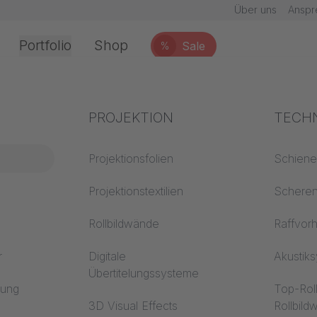
Über uns
Anspr
Portfolio
Shop
Sale
%
Office & Interior
Branchenwissen
PROJEKTION
Brand
TECH
 EVENT- &
chnik
Textilwissen
Projektionsfolien
Baustof
Schien
BODEN
Akustikwissen
Projektionstextilien
Trevira
Schere
erarbeitung
Projektionswissen
Rollbildwände
Raffvor
r
Digitale
Akustik
Inhalte
Übertitelungssysteme
en
rung
Top-Rol
3D Visual Effects
Rollbil