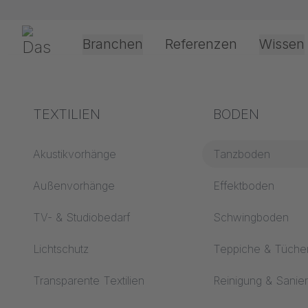
Navigation überspringen
Gerriets
Branchen
Referenzen
Wissen
Theater & Kultur
Begriffserklärungen
TEXTILIEN
Event &
Verarbeitung &
BODEN
TANZ-,
Entertainment
Anwendungste
Akustik ABC
Akustikvorhänge
Tanzboden
MESSE
Antriebsarten
Boden ABC
Außenvorhänge
Effektboden
Projektionsfolienv
Projektionsfolien ABC
TV- & Studiobedarf
Schwingboden
Seilführungsarten
Projektionstextilien
Lichtschutz
Teppiche & Tüche
ABC
Textilverarbeitung
Transparente Textilien
Reinigung & Sanie