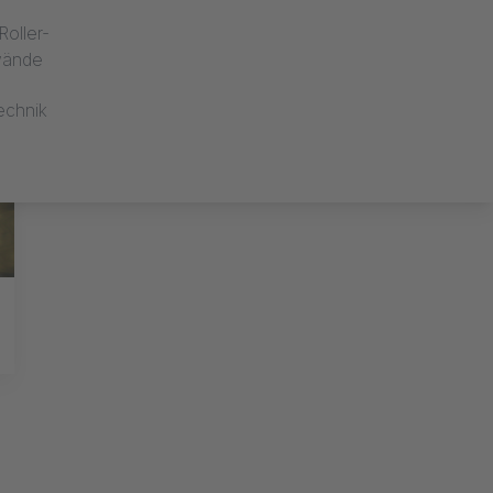
oller-
dwände
echnik