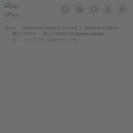
Navigation überspringen
Gerriets
items in cart, view b
wishlist
Mein Kon
Men
Shop
Schienensysteme & Technik
Schienensysteme
BELT-TRACK
BELT-TRACK mit Riemenantrieb
BELT-TRACK Überlaufeinheit „links“